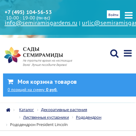
+7 (495) 104-56-53
Войти
10-00 : 19-00 (пн-вс)
info@semiramisgardens.ru
urlic@semiramisgar
|
Моя корзина товаров
0
позиций
на сумму
0 руб.
Каталог
Декоративные растения
Лиственные кустарники
Рододендрон
Рододендрон President Lincoln