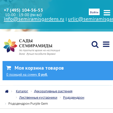
+7 (495) 104-56-53
Войти
10-00 : 19-00 (пн-вс)
info@semiramisgardens.ru
urlic@semiramisgar
|
Моя корзина товаров
0
позиций
на сумму
0 руб.
Каталог
Декоративные растения
Лиственные кустарники
Рододендрон
Рододендрон Purple Gem