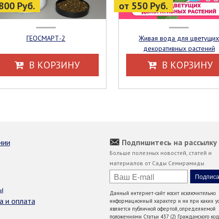
800 Руб.
от 550 Руб.
ГЕОСМАРТ-2
Живая вода для цветущих
декоративных растений
В КОРЗИНУ
В КОРЗИНУ
нии
Подпишитесь на рассылку
Больше полезных новостей, статей и
материалов от Сады Семирамиды
ы
Данный интернет-сайт носит исключительно
а и оплата
информационный характер и ни при каких ус
является публичной офертой, определяемой
положениями Статьи 437 (2) Гражданского код