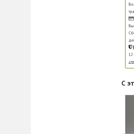
Во
тр
Вы
Сб
де
12
ст
С э