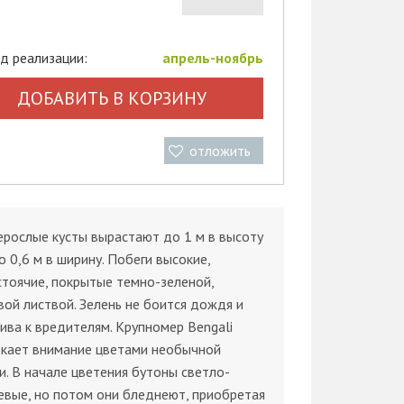
д реализации:
апрель-ноябрь
ДОБАВИТЬ В КОРЗИНУ
отложить
рослые кусты вырастают до 1 м в высоту
о 0,6 м в ширину. Побеги высокие,
тоячие, покрытые темно-зеленой,
вой листвой. Зелень не боится дождя и
ива к вредителям. Крупномер Bengali
екает внимание цветами необычной
и. В начале цветения бутоны светло-
вые, но потом они бледнеют, приобретая