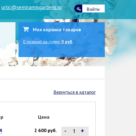
|
urlic@semiramisgardens.ru
Войти
Моя корзина товаров
0
позиций
на сумму
0 руб.
Вернуться в каталог
ер
Цена
-
+
4
2 600 руб.