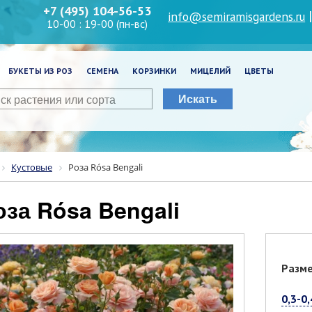
+7 (495) 104-56-53
info@semiramisgardens.ru
10-00 : 19-00 (пн-вс)
БУКЕТЫ ИЗ РОЗ
СЕМЕНА
КОРЗИНКИ
МИЦЕЛИЙ
ЦВЕТЫ
Искать
Кустовые
Роза Rósa Bengali
Роза Rósa Bengali
Разм
0,3-0,