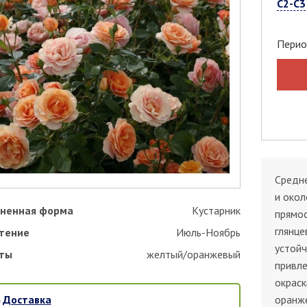
С2-С3
Перио
Средне
и окол
ненная форма
Кустарник
прямос
глянце
тение
Июль-Ноябрь
устойч
ты
желтый/оранжевый
привл
окраск
Доставка
оранже