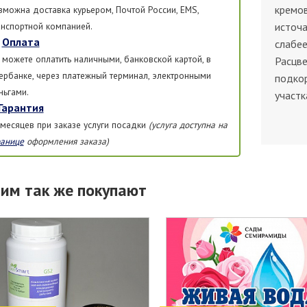
кремов
зможна доставка курьером, Почтой России, EMS,
анспортной компанией.
источа
Оплата
слабее
 можете оплатить наличными, банковской картой, в
Расцве
ербанке, через платежный терминал, электронными
подкор
ньгами.
участк
Гарантия
 месяцев при заказе услуги посадки
(услуга доступна на
ранице
оформления заказа)
тим так же покупают