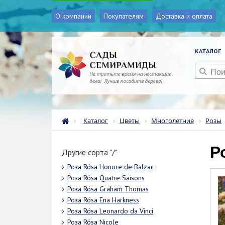
О компании
Покупателям
Доставка и оплата
КАТАЛОГ
Каталог
Цветы
Многолетние
Розы
Другие сорта "/"
Роза Rósa Honore de Balzac
Роза Rósa Quatre Saisons
Роза Rósa Graham Thomas
Роза Rósa Ena Harkness
Роза Rósa Leonardo da Vinci
Роза Rósa Nicole