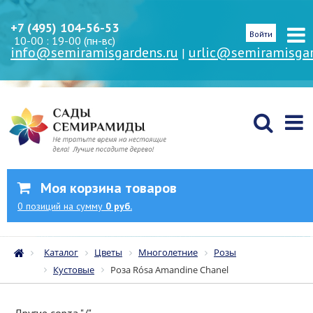
+7 (495) 104-56-53
Войти
10-00 : 19-00 (пн-вс)
info@semiramisgardens.ru
urlic@semiramisgar
|
Моя корзина товаров
0
позиций
на сумму
0 руб.
Каталог
Цветы
Многолетние
Розы
Кустовые
Роза Rósa Amandine Chanel