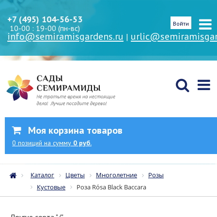
+7 (495) 104-56-53
Войти
10-00 : 19-00 (пн-вс)
info@semiramisgardens.ru
urlic@semiramisgar
|
Моя корзина товаров
0
позиций
на сумму
0 руб.
Каталог
Цветы
Многолетние
Розы
Кустовые
Роза Rósa Black Baccara