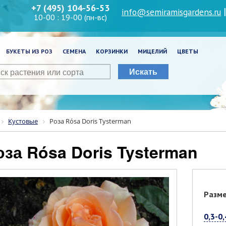
+7 (495) 104-56-53
info@semiramisgardens.ru
10-00 : 19-00 (пн-вс)
БУКЕТЫ ИЗ РОЗ
СЕМЕНА
КОРЗИНКИ
МИЦЕЛИЙ
ЦВЕТЫ
Искать
Кустовые
Роза Rósa Doris Tysterman
Роза Rósa Doris Tysterman
Разм
0,3-0,