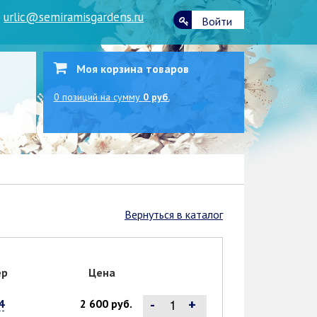
|
urlic@semiramisgardens.ru
Войти
Моя корзина товаров
0
позиций
на сумму
0 руб.
Вернуться в каталог
ер
Цена
-
+
4
2 600 руб.