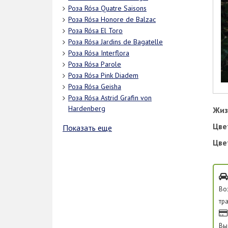
Роза Rósa Quatre Saisons
Роза Rósa Honore de Balzac
Роза Rósa El Toro
Роза Rósa Jardins de Bagatelle
Роза Rósa Interflora
Роза Rósa Parole
Роза Rósa Pink Diadem
Роза Rósa Geisha
Роза Rósa Astrid Grafin von
Hardenberg
Жиз
Цве
Показать еще
Цве
Во
тр
Вы