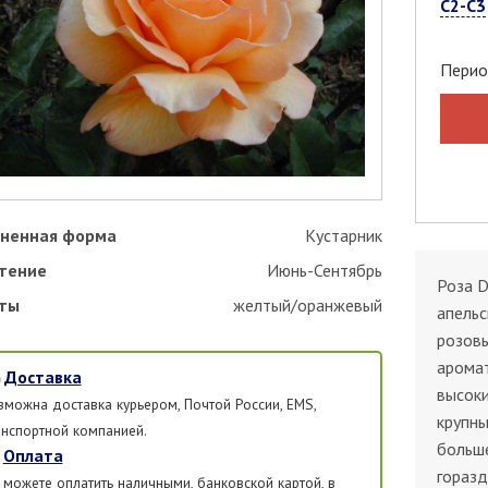
С2-С3
Перио
ненная форма
Кустарник
тение
Июнь-Сентябрь
Роза D
ты
желтый/оранжевый
апель
розов
аромат
Доставка
высоки
зможна доставка курьером, Почтой России, EMS,
крупны
анспортной компанией.
больше
Оплата
горазд
 можете оплатить наличными, банковской картой, в