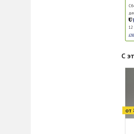
Сб
де
12
ст
С э
от 