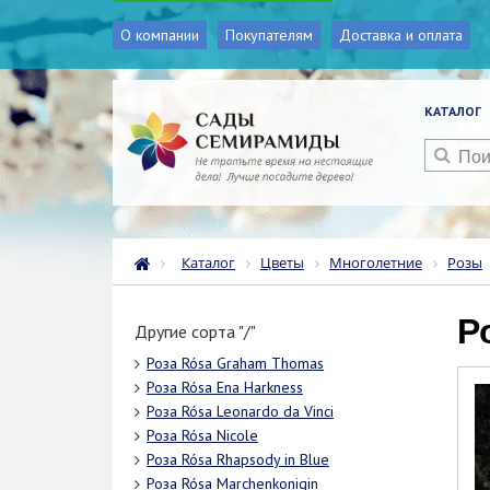
О компании
Покупателям
Доставка и оплата
КАТАЛОГ
Каталог
Цветы
Многолетние
Розы
Другие сорта "/"
Роза Rósa Graham Thomas
Роза Rósa Ena Harkness
Роза Rósa Leonardo da Vinci
Роза Rósa Nicole
Роза Rósa Rhapsody in Blue
Роза Rósa Marchenkonigin