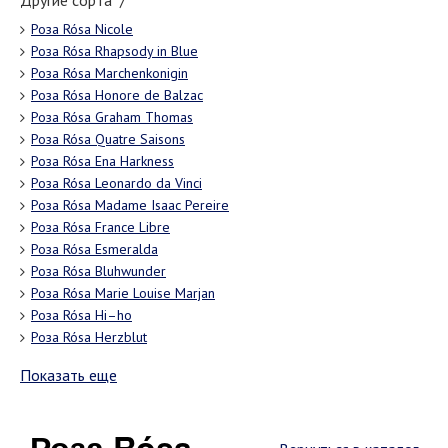
Другие сорта "/"
Роза Rósa Nicole
Роза Rósa Rhapsody in Blue
Роза Rósa Marchenkonigin
Роза Rósa Honore de Balzac
Роза Rósa Graham Thomas
Роза Rósa Quatre Saisons
Роза Rósa Ena Harkness
Роза Rósa Leonardo da Vinci
Роза Rósa Madame Isaac Pereire
Роза Rósa France Libre
Роза Rósa Esmeralda
Роза Rósa Bluhwunder
Роза Rósa Marie Louise Marjan
Роза Rósa Hi–ho
Роза Rósa Herzblut
Показать еще
Роза Rósa