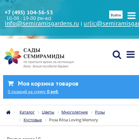
+7 (495) 104-56-53
Войти
10-00 : 19-00 (пн-вс)
info@semiramisgardens.ru
urlic@semiramisgar
|
Моя корзина товаров
0
позиций
на сумму
0 руб.
Каталог
Цветы
Многолетние
Розы
Кустовые
Роза Rósa Loving Memory