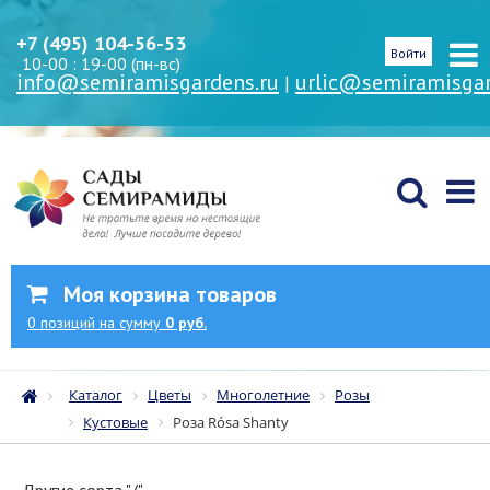
+7 (495) 104-56-53
Войти
10-00 : 19-00 (пн-вс)
info@semiramisgardens.ru
urlic@semiramisgar
|
Моя корзина товаров
0
позиций
на сумму
0 руб.
Каталог
Цветы
Многолетние
Розы
Кустовые
Роза Rósa Shanty