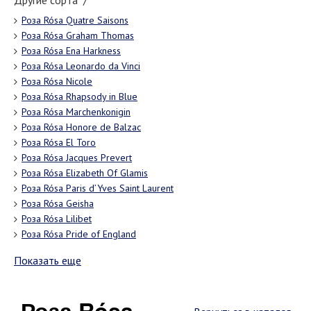
Другие сорта "/"
Роза Rósa Quatre Saisons
Роза Rósa Graham Thomas
Роза Rósa Ena Harkness
Роза Rósa Leonardo da Vinci
Роза Rósa Nicole
Роза Rósa Rhapsody in Blue
Роза Rósa Marchenkonigin
Роза Rósa Honore de Balzac
Роза Rósa El Toro
Роза Rósa Jacques Prevert
Роза Rósa Elizabeth Of Glamis
Роза Rósa Paris d’Yves Saint Laurent
Роза Rósa Geisha
Роза Rósa Lilibet
Роза Rósa Pride of England
Показать еще
Роза Rósa