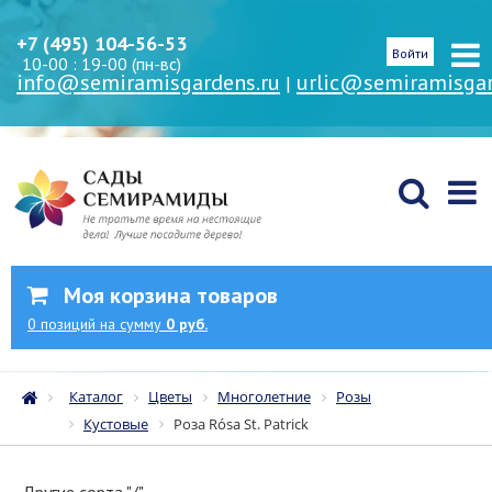
+7 (495) 104-56-53
Войти
10-00 : 19-00 (пн-вс)
info@semiramisgardens.ru
urlic@semiramisgar
|
Моя корзина товаров
0
позиций
на сумму
0 руб.
Каталог
Цветы
Многолетние
Розы
Кустовые
Роза Rósa St. Patrick