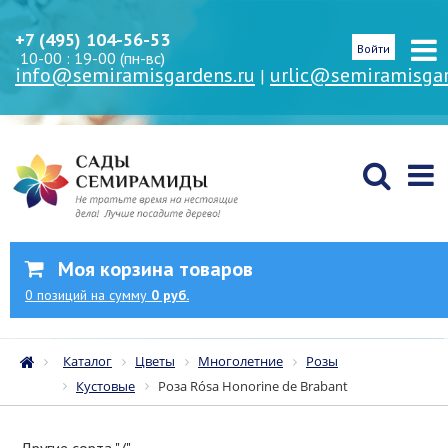
+7 (495) 104-56-53
Войти
10-00 : 19-00 (пн-вс)
info@semiramisgardens.ru
urlic@semiramisgar
|
Моя корзина товаров
0
позиций
на сумму
0 руб.
Каталог
Цветы
Многолетние
Розы
Кустовые
Роза Rósa Honorine de Brabant