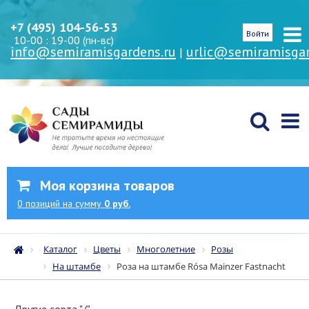
+7 (495) 104-56-53
Войти
10-00 : 19-00 (пн-вс)
info@semiramisgardens.ru
urlic@semiramisgar
|
Моя корзина товаров
0
позиций
на сумму
0 руб.
Каталог
Цветы
Многолетние
Розы
На штамбе
Роза на штамбе Rósa Mainzer Fastnacht