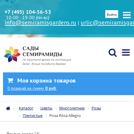
+7 (495) 104-56-53
Войти
10-00 : 19-00 (пн-вс)
info@semiramisgardens.ru
urlic@semiramisgar
|
Моя корзина товаров
0
позиций
на сумму
0 руб.
Каталог
Цветы
Многолетние
Розы
Плетистые
Роза Rósa Allegro