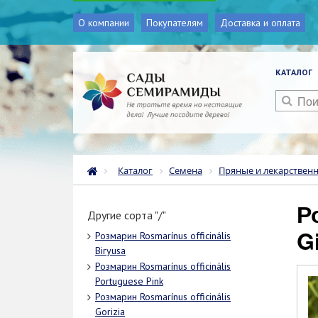
О компании
Покупателям
Доставка и оплата
КАТАЛОГ
Каталог
Семена
Пряные и лекарствен
Розмарин Rosmarínus officinális
Другие сорта "/"
G
Розмарин Rosmarínus officinális
Biryusa
Розмарин Rosmarínus officinális
Portuguese Pink
Розмарин Rosmarínus officinális
Gorizia