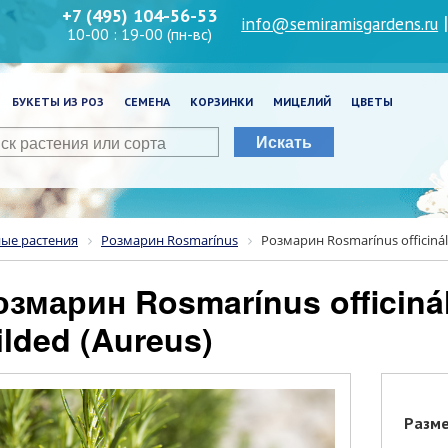
+7 (495) 104-56-53
info@semiramisgardens.ru
10-00 : 19-00 (пн-вс)
БУКЕТЫ ИЗ РОЗ
СЕМЕНА
КОРЗИНКИ
МИЦЕЛИЙ
ЦВЕТЫ
Искать
ные растения
Розмарин Rosmarínus
Розмарин Rosmarínus officináli
ilded (Aureus)
Разм