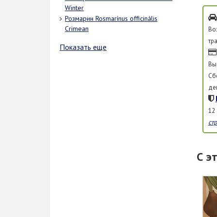
Winter
Розмарин Rosmarínus officinális
Crimean
Во
тр
Показать еще
Вы
Сб
де
12
ст
С э