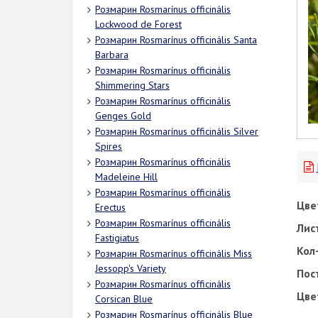
Розмарин Rosmarínus officinális
Lockwood de Forest
Розмарин Rosmarínus officinális Santa
Barbara
Розмарин Rosmarínus officinális
Shimmering Stars
Розмарин Rosmarínus officinális
Genges Gold
Розмарин Rosmarínus officinális Silver
Spires
Розмарин Rosmarínus officinális
Madeleine Hill
Розмарин Rosmarínus officinális
Цве
Erectus
Розмарин Rosmarínus officinális
Лис
Fastigiatus
Кол-
Розмарин Rosmarínus officinális Miss
Jessopp's Variety
Пос
Розмарин Rosmarínus officinális
Цве
Corsican Blue
Розмарин Rosmarínus officinális Blue