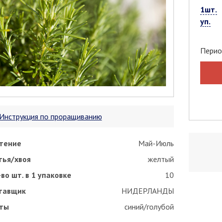
1шт.
уп.
Перио
Инструкция по проращиванию
тение
Май-Июль
тья/хвоя
желтый
во шт. в 1 упаковке
10
тавщик
НИДЕРЛАНДЫ
ты
синий/голубой