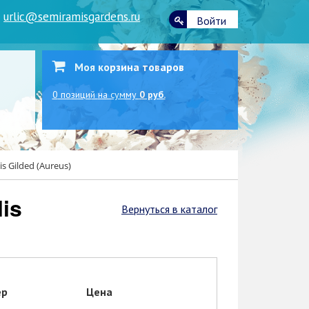
|
urlic@semiramisgardens.ru
Войти
Моя корзина товаров
0
позиций
на сумму
0 руб.
s Gilded (Aureus)
Вернуться в каталог
ер
Цена