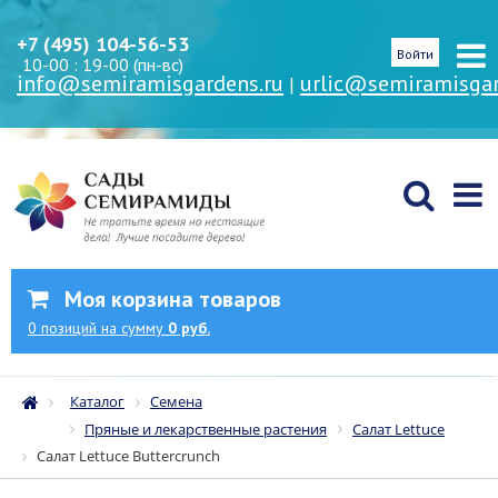
+7 (495) 104-56-53
Войти
10-00 : 19-00 (пн-вс)
info@semiramisgardens.ru
urlic@semiramisgar
|
Моя корзина товаров
0
позиций
на сумму
0 руб.
Каталог
Семена
Пряные и лекарственные растения
Салат Lettuce
Салат Lettuce Buttercrunch