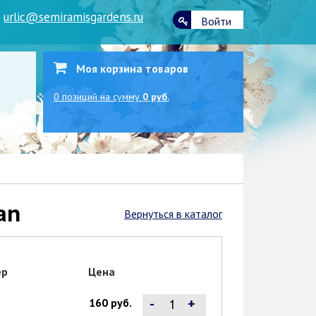
|
urlic@semiramisgardens.ru
Войти
Моя корзина товаров
0
позиций
на сумму
0 руб.
an
Вернуться в каталог
ер
Цена
-
+
160 руб.