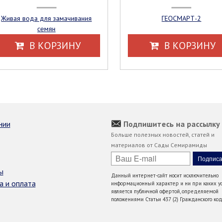
Живая вода для замачивания
ГЕОСМАРТ-2
семян
В КОРЗИНУ
В КОРЗИНУ
нии
Подпишитесь на рассылку
Больше полезных новостей, статей и
материалов от Сады Семирамиды
ы
Данный интернет-сайт носит исключительно
а и оплата
информационный характер и ни при каких ус
является публичной офертой, определяемой
положениями Статьи 437 (2) Гражданского код