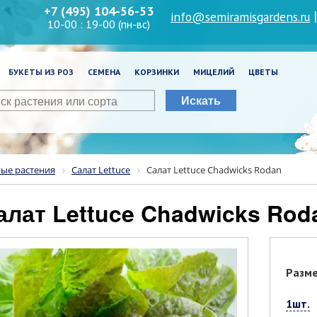
+7 (495) 104-56-53
info@semiramisgardens.ru
10-00 : 19-00 (пн-вс)
БУКЕТЫ ИЗ РОЗ
СЕМЕНА
КОРЗИНКИ
МИЦЕЛИЙ
ЦВЕТЫ
Искать
ные растения
Салат Lettuce
Салат Lettuce Chadwicks Rodan
Салат Lettuce Chadwicks Rod
Разм
1шт.