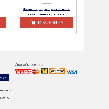
Живая вода для травянистых и
лекарственных растений
В КОРЗИНУ
Способы оплаты:
ловиях не
екса РФ.