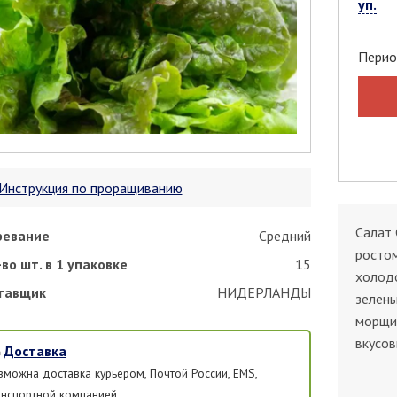
уп.
Перио
Инструкция по проращиванию
Салат 
ревание
Средний
ростом
во шт. в 1 упаковке
15
холодо
тавщик
НИДЕРЛАНДЫ
зелены
морщин
вкусов
Доставка
зможна доставка курьером, Почтой России, EMS,
анспортной компанией.