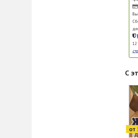
Вы
Сб
де
12
ст
С э
от 