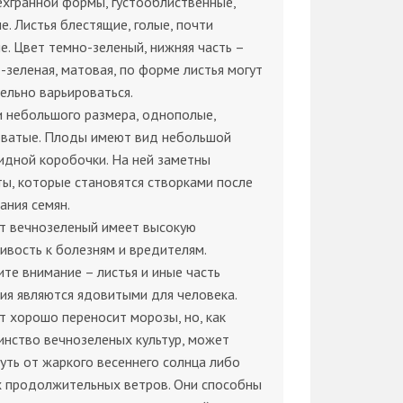
хгранной формы, густооблиственные,
е. Листья блестящие, голые, почти
е. Цвет темно-зеленый, нижняя часть –
-зеленая, матовая, по форме листья могут
ельно варьироваться.
 небольшого размера, однополые,
оватые. Плоды имеют вид небольшой
идной коробочки. На ней заметны
ы, которые становятся створками после
ания семян.
т вечнозеленый имеет высокую
ивость к болезням и вредителям.
те внимание – листья и иные часть
ия являются ядовитыми для человека.
 хорошо переносит морозы, но, как
нство вечнозеленых культур, может
уть от жаркого весеннего солнца либо
х продолжительных ветров. Они способны