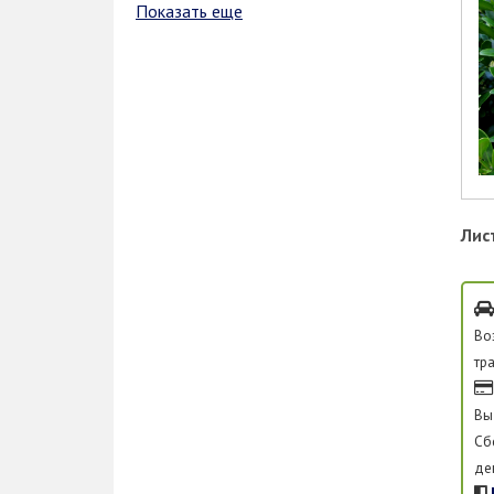
Показать еще
Лис
Во
тр
Вы
Сб
де