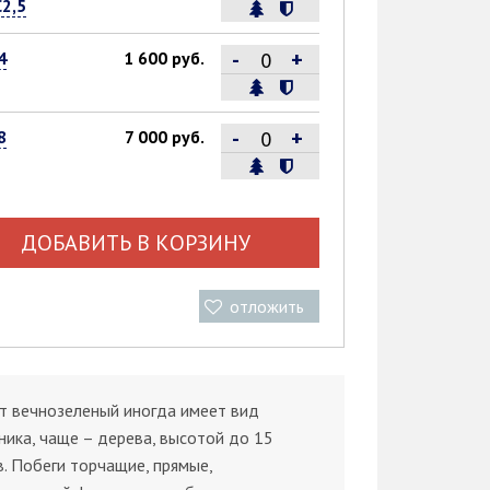
С2,5
-
+
4
1 600 руб.
-
+
8
7 000 руб.
ДОБАВИТЬ В КОРЗИНУ
отложить
т вечнозеленый иногда имеет вид
ника, чаще – дерева, высотой до 15
. Побеги торчащие, прямые,