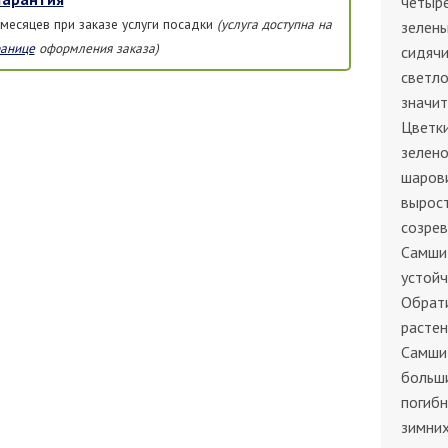
четыре
 месяцев при заказе услуги посадки
(услуга доступна на
зелены
ранице
оформления заказа)
сидячи
светло
значит
Цветки
зелен
шаров
вырост
созрев
Самши
устойч
Обрати
растен
Самшит
больши
погибн
зимни