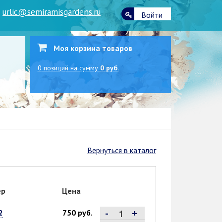
|
urlic@semiramisgardens.ru
Войти
Моя корзина товаров
0
позиций
на сумму
0 руб.
Вернуться в каталог
ер
Цена
-
+
2
750 руб.