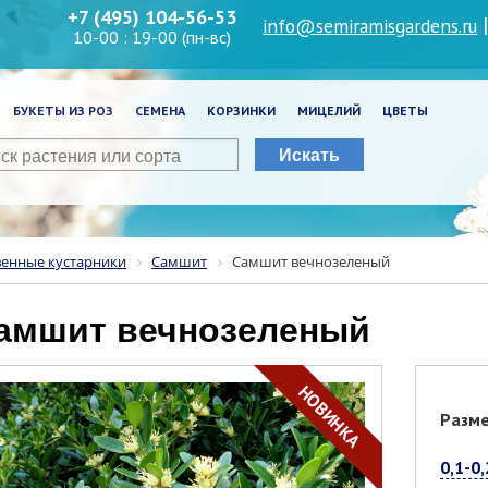
+7 (495) 104-56-53
info@semiramisgardens.ru
10-00 : 19-00 (пн-вс)
БУКЕТЫ ИЗ РОЗ
СЕМЕНА
КОРЗИНКИ
МИЦЕЛИЙ
ЦВЕТЫ
Искать
венные кустарники
Самшит
Самшит вечнозеленый
Самшит вечнозеленый
НОВИНКА
Разм
0,1-0,