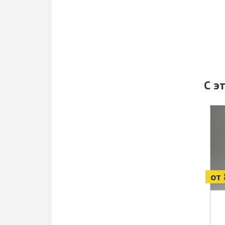
С э
от 