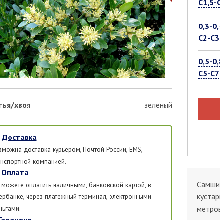
С1,5-
0,3-0,
С2-С3
0,5-0,
С5-С7
тья/хвоя
зеленый
Доставка
зможна доставка курьером, Почтой России, EMS,
анспортной компанией.
Оплата
Самши
 можете оплатить наличными, банковской картой, в
кустар
ербанке, через платежный терминал, электронными
ньгами.
метров
Гарантия