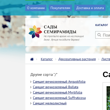
О компании
Покупателям
Доставка и оплата
КАТАЛОГ
Каталог
Декоративные растения
Лист
Другие сорта "/"
Самшит вечнозеленый Angustifolia
Самшит вечнозеленый Bullata
Самшит вечнозеленый Myrtifolia
Самшит вечнозеленый Suffruticosa
Самшит мелколистный