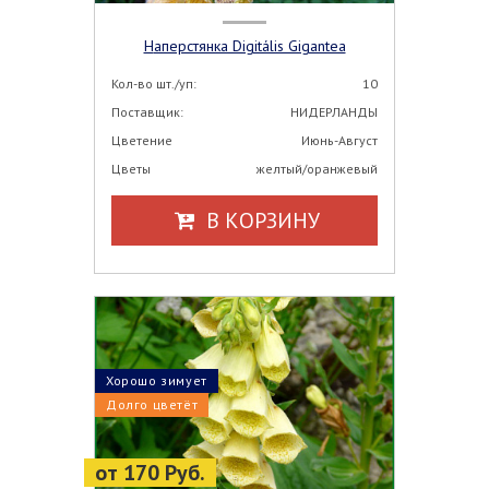
Наперстянка Digitális Gigantea
Кол-во шт./уп:
10
Поставщик:
НИДЕРЛАНДЫ
Цветение
Июнь-Август
Цветы
желтый/оранжевый
В КОРЗИНУ
Хорошо зимует
Долго цветёт
от 170 Руб.