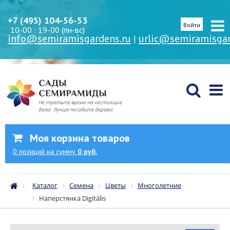
+7 (495) 104-56-53
Войти
10-00 : 19-00 (пн-вс)
info@semiramisgardens.ru
urlic@semiramisgar
|
Моя корзина товаров
0
позиций
на сумму
0 руб.
Каталог
Семена
Цветы
Многолетние
Наперстянка Digitális