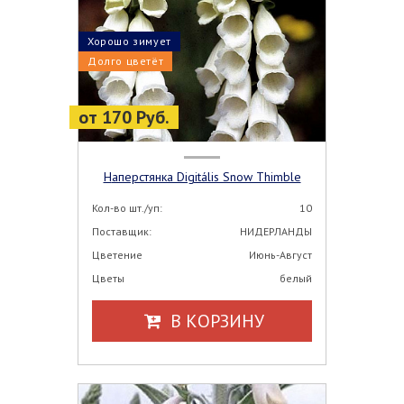
Хорошо зимует
Долго цветёт
от 170 Руб.
Наперстянка Digitális Snow Thimble
Кол-во шт./уп:
10
Поставщик:
НИДЕРЛАНДЫ
Цветение
Июнь-Август
Цветы
белый
В КОРЗИНУ