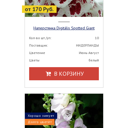
от 170 Руб.
Наперстянка Digitális Spotted Giant
Кол-во шт./уп:
10
Поставщик:
НИДЕРЛАНДЫ
Цветение
Июнь-Август
Цветы
белый
В КОРЗИНУ
Хорошо зимует
Долго цветёт