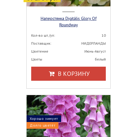
Наперстянка Digitális Glory Of
Roundway
Кол-во шт./уп:
10
Поставщик:
НИДЕРЛАНДЫ
Цветение
Июнь-Август
Цветы
белый
В КОРЗИНУ
Хорошо зимует
Долго цветёт