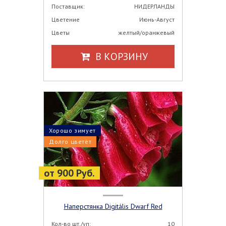
Поставщик:
НИДЕРЛАНДЫ
Цветение
Июнь-Август
Цветы
желтый/оранжевый
В КОРЗИНУ
Хорошо зимует
Долго цветёт
от 900 Руб.
Наперстянка Digitális Dwarf Red
Кол-во шт./уп:
10