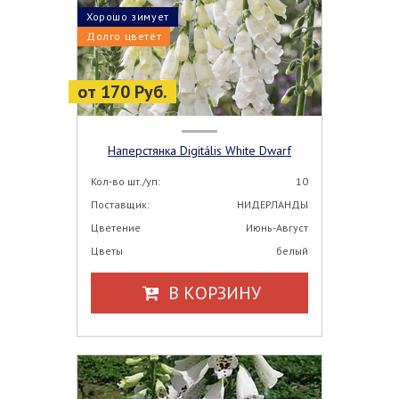
Хорошо зимует
Долго цветёт
от 170 Руб.
Наперстянка Digitális White Dwarf
Кол-во шт./уп:
10
Поставщик:
НИДЕРЛАНДЫ
Цветение
Июнь-Август
Цветы
белый
В КОРЗИНУ