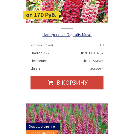
от 170 Руб.
Наперстянка Digitális Muse
Кол-во шт./уп:
10
Поставщик:
НИДЕРЛАНДЫ
Цветение
Июнь-Август
Цветы
ассорти
В КОРЗИНУ
Хорошо зимует
Долго цветёт