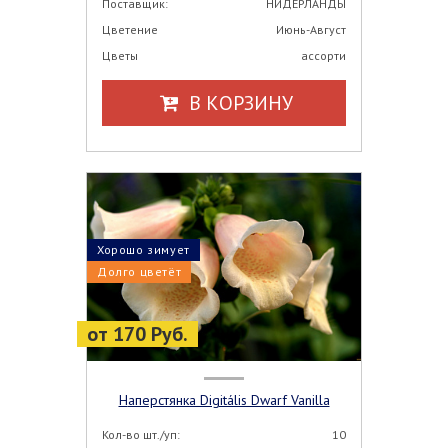
Поставщик:
НИДЕРЛАНДЫ
Цветение
Июнь-Август
Цветы
ассорти
В КОРЗИНУ
Хорошо зимует
Долго цветёт
от 170 Руб.
Наперстянка Digitális Dwarf Vanilla
Кол-во шт./уп:
10