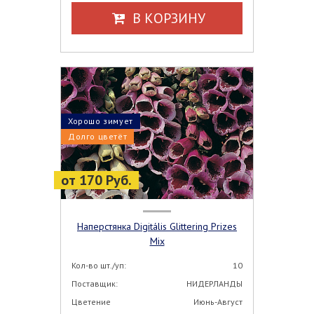
В КОРЗИНУ
Хорошо зимует
Долго цветёт
от 170 Руб.
Наперстянка Digitális Glittering Prizes
Mix
Кол-во шт./уп:
10
Поставщик:
НИДЕРЛАНДЫ
Цветение
Июнь-Август