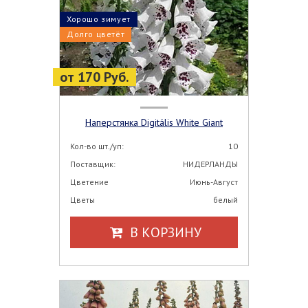
Хорошо зимует
Долго цветёт
от 170 Руб.
Наперстянка Digitális White Giant
Кол-во шт./уп:
10
Поставщик:
НИДЕРЛАНДЫ
Цветение
Июнь-Август
Цветы
белый
В КОРЗИНУ