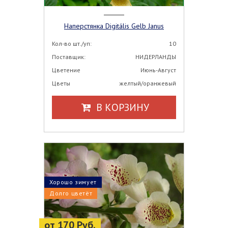
Наперстянка Digitális Gelb Janus
Кол-во шт./уп:
10
Поставщик:
НИДЕРЛАНДЫ
Цветение
Июнь-Август
Цветы
желтый/оранжевый
В КОРЗИНУ
Хорошо зимует
Долго цветёт
от 170 Руб.