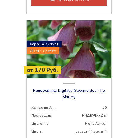
Хорошо зимует
Долго цветёт
от 170 Руб.
Наперстянка Digitális Gloxinioides The
Shirley
Кол-во шт./уп:
10
Поставщик:
НИДЕРЛАНДЫ
Цветение
Июнь-Август
Цветы
розовый/красный