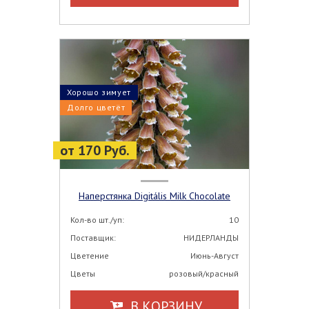
Хорошо зимует
Долго цветёт
от 170 Руб.
Наперстянка Digitális Milk Chocolate
Кол-во шт./уп:
10
Поставщик:
НИДЕРЛАНДЫ
Цветение
Июнь-Август
Цветы
розовый/красный
В КОРЗИНУ