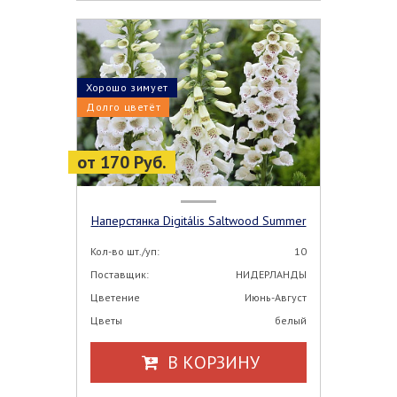
Хорошо зимует
Долго цветёт
от 170 Руб.
Наперстянка Digitális Saltwood Summer
Кол-во шт./уп:
10
Поставщик:
НИДЕРЛАНДЫ
Цветение
Июнь-Август
Цветы
белый
В КОРЗИНУ