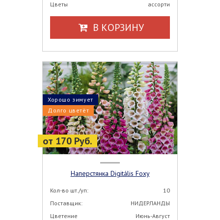
Цветы
ассорти
В КОРЗИНУ
Хорошо зимует
Долго цветёт
от 170 Руб.
Наперстянка Digitális Foxy
Кол-во шт./уп:
10
Поставщик:
НИДЕРЛАНДЫ
Цветение
Июнь-Август