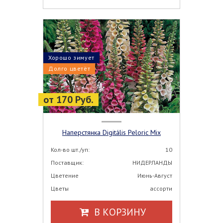
Хорошо зимует
Долго цветёт
от 170 Руб.
Наперстянка Digitális Peloric Mix
Кол-во шт./уп:
10
Поставщик:
НИДЕРЛАНДЫ
Цветение
Июнь-Август
Цветы
ассорти
В КОРЗИНУ