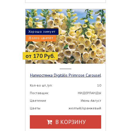
Хорошо зимует
Долго цветёт
от 170 Руб.
Наперстянка Digitális Primrose Carousel
Кол-во шт./уп:
10
Поставщик:
НИДЕРЛАНДЫ
Цветение
Июнь-Август
Цветы
желтый/оранжевый
В КОРЗИНУ