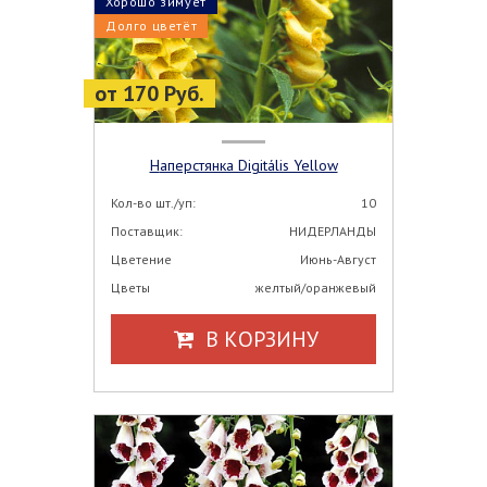
Хорошо зимует
Долго цветёт
от 170 Руб.
Наперстянка Digitális Yellow
Кол-во шт./уп:
10
Поставщик:
НИДЕРЛАНДЫ
Цветение
Июнь-Август
Цветы
желтый/оранжевый
В КОРЗИНУ