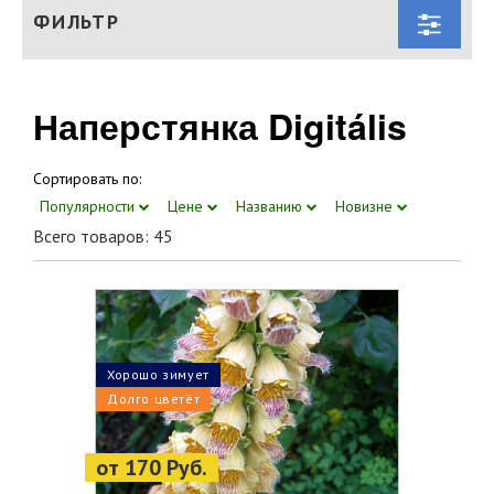
ФИЛЬТР
Наперстянка Digitális
Сортировать по:
Популярности
Цене
Названию
Новизне
Всего товаров: 45
Хорошо зимует
Долго цветёт
от 170 Руб.