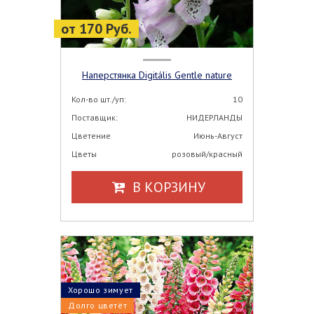
от 170 Руб.
Наперстянка Digitális Gentle nature
Кол-во шт./уп:
10
Поставщик:
НИДЕРЛАНДЫ
Цветение
Июнь-Август
Цветы
розовый/красный
В КОРЗИНУ
Хорошо зимует
Долго цветёт