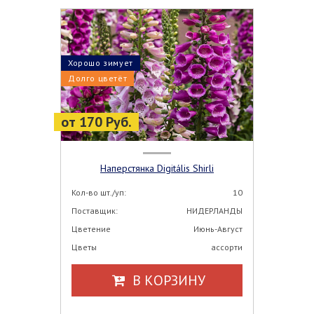
Хорошо зимует
Долго цветёт
от 170 Руб.
Наперстянка Digitális Shirli
Кол-во шт./уп:
10
Поставщик:
НИДЕРЛАНДЫ
Цветение
Июнь-Август
Цветы
ассорти
В КОРЗИНУ