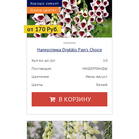
Хорошо зимует
Долго цветёт
от 170 Руб.
Наперстянка Digitális Pain's Choice
Кол-во шт./уп:
10
Поставщик:
НИДЕРЛАНДЫ
Цветение
Июнь-Август
Цветы
белый
В КОРЗИНУ