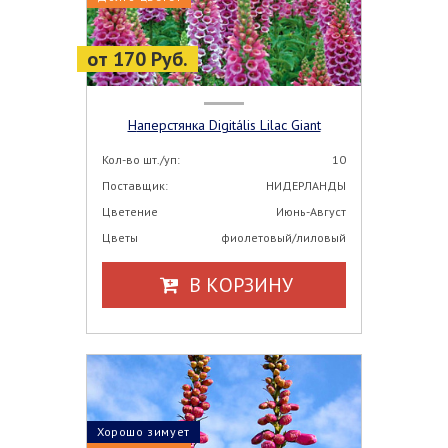
от 170 Руб.
Наперстянка Digitális Lilac Giant
Кол-во шт./уп:
10
Поставщик:
НИДЕРЛАНДЫ
Цветение
Июнь-Август
Цветы
фиолетовый/лиловый
В КОРЗИНУ
Хорошо зимует