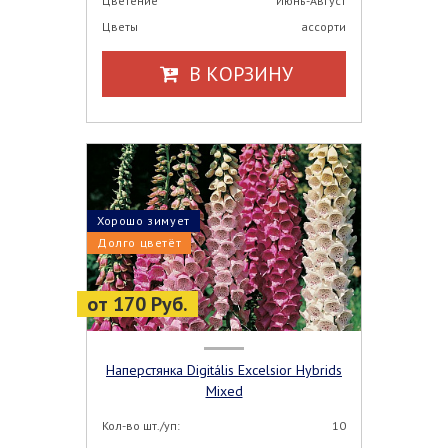
Цветение
Июнь-Август
Цветы
ассорти
В КОРЗИНУ
Хорошо зимует
Долго цветёт
от 170 Руб.
Наперстянка Digitális Excelsior Hybrids
Mixed
Кол-во шт./уп:
10