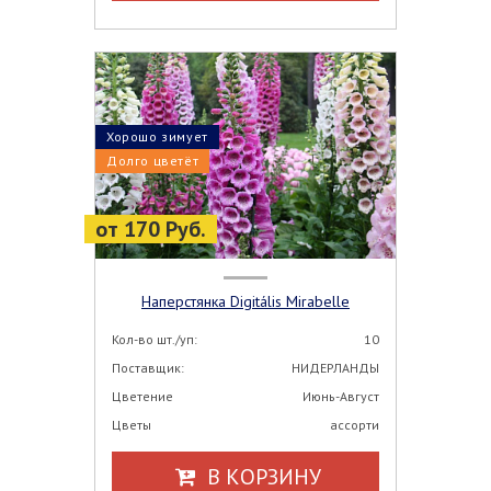
Хорошо зимует
Долго цветёт
от 170 Руб.
Наперстянка Digitális Mirabelle
Кол-во шт./уп:
10
Поставщик:
НИДЕРЛАНДЫ
Цветение
Июнь-Август
Цветы
ассорти
В КОРЗИНУ