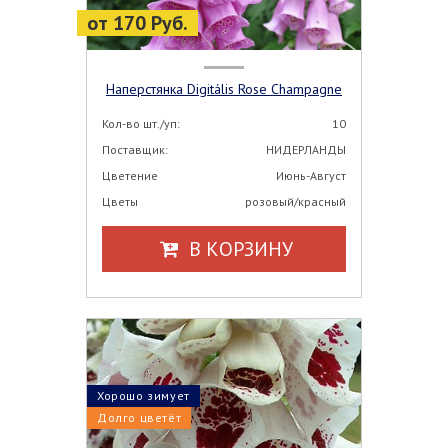
от 170 Руб.
Наперстянка Digitális Rose Champagne
Кол-во шт./уп:
10
Поставщик:
НИДЕРЛАНДЫ
Цветение
Июнь-Август
Цветы
розовый/красный
В КОРЗИНУ
Хорошо зимует
Долго цветёт