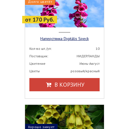
Долго цветёт
от 170 Руб.
Наперстянка Digitális Speck
Кол-во шт./уп:
10
Поставщик:
НИДЕРЛАНДЫ
Цветение
Июнь-Август
Цветы
розовый/красный
В КОРЗИНУ
Хорошо зимует