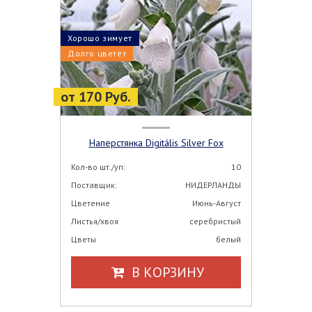
Хорошо зимует
Долго цветёт
от 170 Руб.
Наперстянка Digitális Silver Fox
Кол-во шт./уп:
10
Поставщик:
НИДЕРЛАНДЫ
Цветение
Июнь-Август
Листья/хвоя
серебристый
Цветы
белый
В КОРЗИНУ