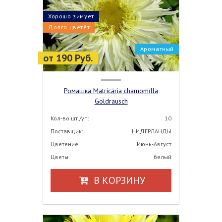
Хорошо зимует
Долго цветёт
Ароматный
от 190 Руб.
Ромашка Matricāria chamomīlla
Goldrausch
Кол-во шт./уп:
10
Поставщик:
НИДЕРЛАНДЫ
Цветение
Июнь-Август
Цветы
белый
В КОРЗИНУ