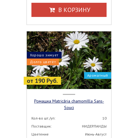
В КОРЗИНУ
Хорошо зимует
Долго цветёт
Ароматный
от 190 Руб.
Ромашка Matricāria chamomīlla Sans-
Souci
Кол-во шт./уп:
10
Поставщик:
НИДЕРЛАНДЫ
Цветение
Июнь-Август