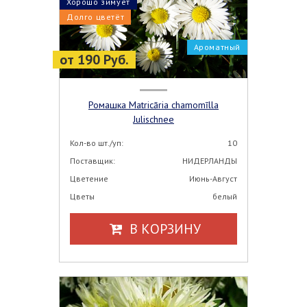
Хорошо зимует
Долго цветёт
Ароматный
от 190 Руб.
Ромашка Matricāria chamomīlla
Julischnee
Кол-во шт./уп:
10
Поставщик:
НИДЕРЛАНДЫ
Цветение
Июнь-Август
Цветы
белый
В КОРЗИНУ