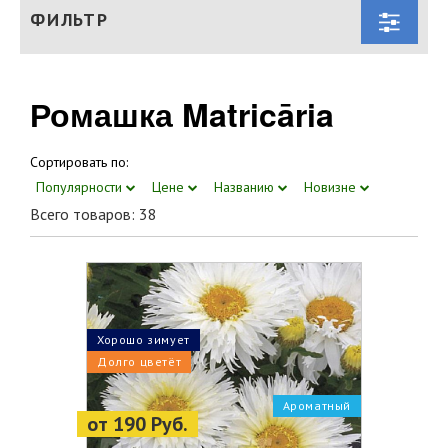
ФИЛЬТР
Ромашка Matricāria
Сортировать по:
Популярности
Цене
Названию
Новизне
Всего товаров: 38
Хорошо зимует
Долго цветёт
Ароматный
от 190 Руб.