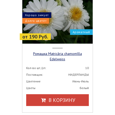
Хорошо зимует
Долго цветёт
Ароматный
от 190 Руб.
Ромашка Matricāria chamomīlla
Edelweiss
Кол-во шт./уп:
10
Поставщик:
НИДЕРЛАНДЫ
Цветение
Июнь-Июль
Цветы
белый
В КОРЗИНУ