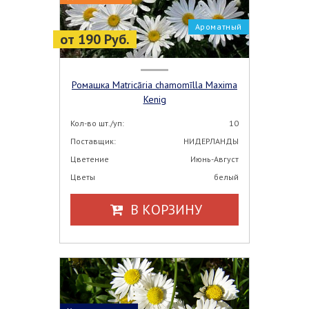
Ароматный
от 190 Руб.
Ромашка Matricāria chamomīlla Maxima
Kenig
Кол-во шт./уп:
10
Поставщик:
НИДЕРЛАНДЫ
Цветение
Июнь-Август
Цветы
белый
В КОРЗИНУ