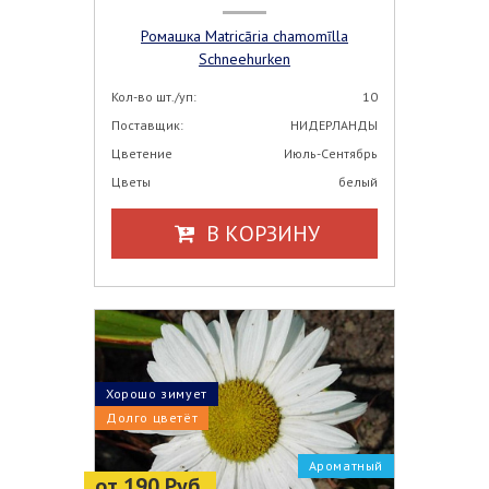
Ромашка Matricāria chamomīlla
Schneehurken
Кол-во шт./уп:
10
Поставщик:
НИДЕРЛАНДЫ
Цветение
Июль-Сентябрь
Цветы
белый
В КОРЗИНУ
Хорошо зимует
Долго цветёт
Ароматный
от 190 Руб.