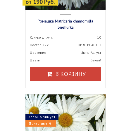
от 190 Руб.
Ромашка Matricāria chamomīlla
Snehurka
Кол-во шт./уп:
10
Поставщик:
НИДЕРЛАНДЫ
Цветение
Июнь-Август
Цветы
белый
В КОРЗИНУ
Хорошо зимует
Долго цветёт