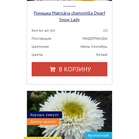
Ромашка Matricāria chamomīlla Dwarf
Snow Lady
Кол-во шт./уп:
10
Поставщик:
НИДЕРЛАНДЫ
Цветение
Июнь-Сентябрь
Цветы
белый
В КОРЗИНУ
Хорошо зимует
Долго цветёт
Ароматный