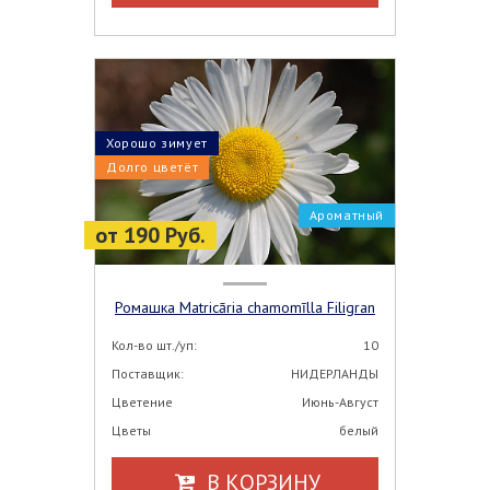
Хорошо зимует
Долго цветёт
Ароматный
от 190 Руб.
Ромашка Matricāria chamomīlla Filigran
Кол-во шт./уп:
10
Поставщик:
НИДЕРЛАНДЫ
Цветение
Июнь-Август
Цветы
белый
В КОРЗИНУ