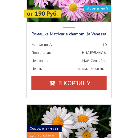
Ароматный
от 190 Руб.
Ромашка Matricāria chamomīlla Vanessa
Кол-во шт./уп:
10
Поставщик:
НИДЕРЛАНДЫ
Цветение
Май-Сентябрь
Цветы
розовый/красный
В КОРЗИНУ
Хорошо зимует
Долго цветёт