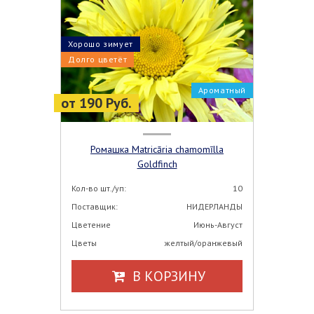
Хорошо зимует
Долго цветёт
Ароматный
от 190 Руб.
Ромашка Matricāria chamomīlla
Goldfinch
Кол-во шт./уп:
10
Поставщик:
НИДЕРЛАНДЫ
Цветение
Июнь-Август
Цветы
желтый/оранжевый
В КОРЗИНУ