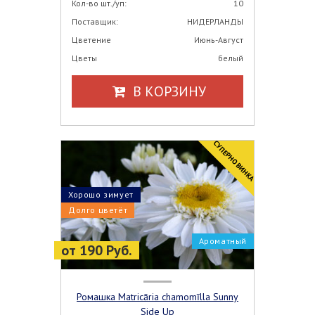
Кол-во шт./уп:
10
Поставщик:
НИДЕРЛАНДЫ
Цветение
Июнь-Август
Цветы
белый
В КОРЗИНУ
CУПЕРНОВИНКА
Хорошо зимует
Долго цветёт
Ароматный
от 190 Руб.
Ромашка Matricāria chamomīlla Sunny
Side Up