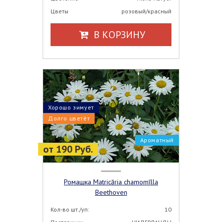
Цветы
розовый/красный
В КОРЗИНУ
Хорошо зимует
Долго цветёт
Ароматный
от 190 Руб.
Ромашка Matricāria chamomīlla
Beethoven
Кол-во шт./уп:
10