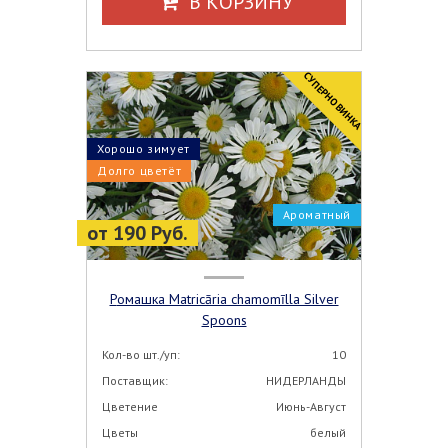
В КОРЗИНУ
CУПЕРНОВИНКА
Хорошо зимует
Долго цветёт
Ароматный
от 190 Руб.
Ромашка Matricāria chamomīlla Silver
Spoons
Кол-во шт./уп:
10
Поставщик:
НИДЕРЛАНДЫ
Цветение
Июнь-Август
Цветы
белый