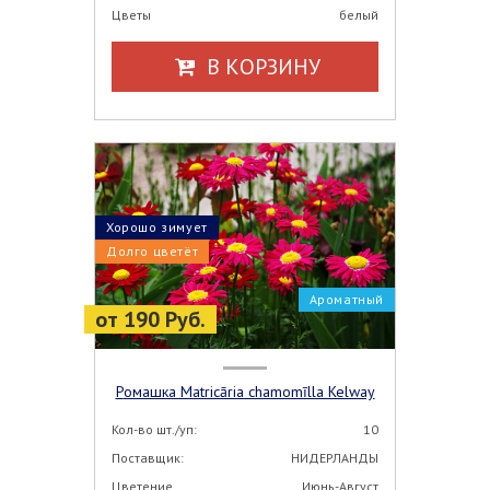
Цветы
белый
В КОРЗИНУ
Хорошо зимует
Долго цветёт
Ароматный
от 190 Руб.
Ромашка Matricāria chamomīlla Kelway
Кол-во шт./уп:
10
Поставщик:
НИДЕРЛАНДЫ
Цветение
Июнь-Август