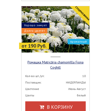
CУПЕРНОВИНКА
Хорошо зимует
Долго цветёт
Ароматный
от 190 Руб.
Ромашка Matricāria chamomīlla Fiona
Coghill
Кол-во шт./уп:
10
Поставщик:
НИДЕРЛАНДЫ
Цветение
Июнь-Август
Цветы
белый
В КОРЗИНУ