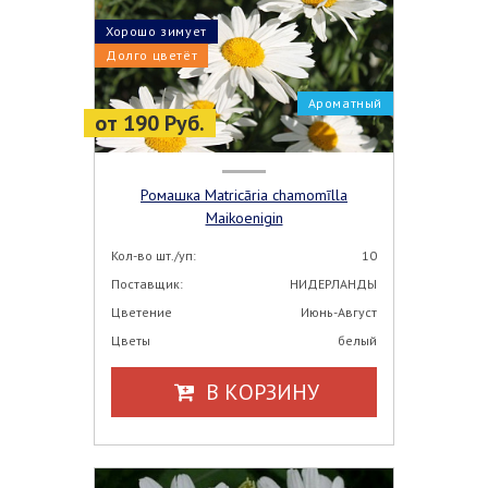
Хорошо зимует
Долго цветёт
Ароматный
от 190 Руб.
Ромашка Matricāria chamomīlla
Maikoenigin
Кол-во шт./уп:
10
Поставщик:
НИДЕРЛАНДЫ
Цветение
Июнь-Август
Цветы
белый
В КОРЗИНУ