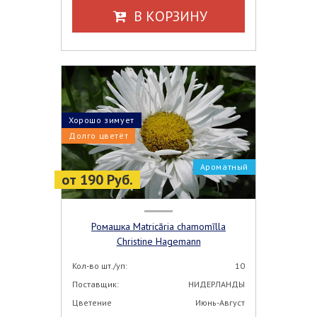
В КОРЗИНУ
Хорошо зимует
Долго цветёт
Ароматный
от 190 Руб.
Ромашка Matricāria chamomīlla
Christine Hagemann
Кол-во шт./уп:
10
Поставщик:
НИДЕРЛАНДЫ
Цветение
Июнь-Август