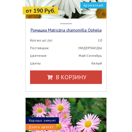
Ароматный
от 190 Руб.
Ромашка Matricāria chamomīlla Ophelia
Кол-во шт./уп:
10
Поставщик:
НИДЕРЛАНДЫ
Цветение
Май-Сентябрь
Цветы
белый
В КОРЗИНУ
Хорошо зимует
Долго цветёт