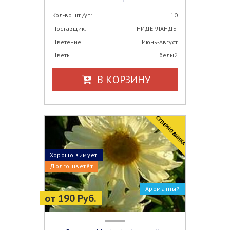
Кол-во шт./уп:
10
Поставщик:
НИДЕРЛАНДЫ
Цветение
Июнь-Август
Цветы
белый
В КОРЗИНУ
CУПЕРНОВИНКА
Хорошо зимует
Долго цветёт
Ароматный
от 190 Руб.