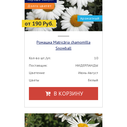
Долго цветёт
Ароматный
от 190 Руб.
Ромашка Matricāria chamomīlla
Snowball
Кол-во шт./уп:
10
Поставщик:
НИДЕРЛАНДЫ
Цветение
Июнь-Август
Цветы
белый
В КОРЗИНУ