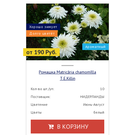
Хорошо зимует
Долго цветёт
Ароматный
от 190 Руб.
Ромашка Matricāria chamomīlla
Т.Е.Killin
Кол-во шт./уп:
10
Поставщик:
НИДЕРЛАНДЫ
Цветение
Июнь-Август
Цветы
белый
В КОРЗИНУ