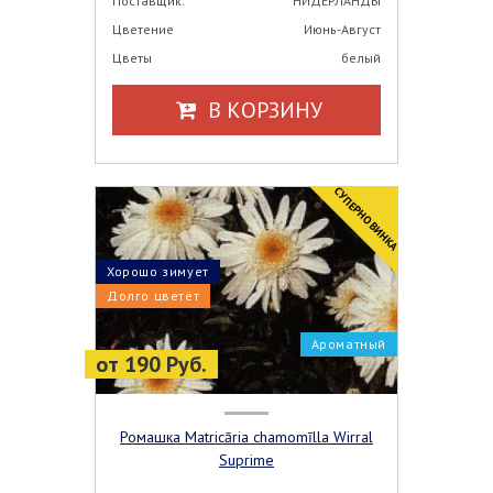
Поставщик:
НИДЕРЛАНДЫ
Цветение
Июнь-Август
Цветы
белый
В КОРЗИНУ
CУПЕРНОВИНКА
Хорошо зимует
Долго цветёт
Ароматный
от 190 Руб.
Ромашка Matricāria chamomīlla Wirral
Suprime