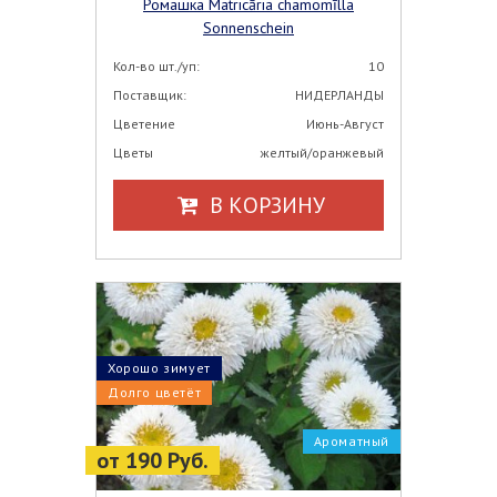
Ромашка Matricāria chamomīlla
Sonnenschein
Кол-во шт./уп:
10
Поставщик:
НИДЕРЛАНДЫ
Цветение
Июнь-Август
Цветы
желтый/оранжевый
В КОРЗИНУ
Хорошо зимует
Долго цветёт
Ароматный
от 190 Руб.