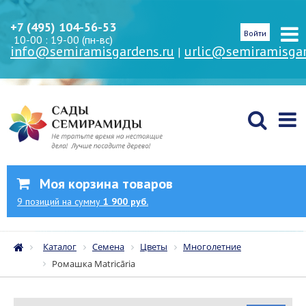
+7 (495) 104-56-53
Войти
10-00 : 19-00 (пн-вс)
info@semiramisgardens.ru
urlic@semiramisgar
|
Моя корзина товаров
9
позиций
на сумму
1 900 руб.
Каталог
Семена
Цветы
Многолетние
Ромашка Matricāria