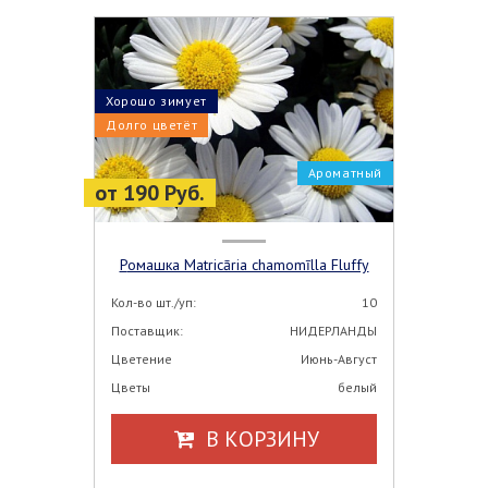
Хорошо зимует
Долго цветёт
Ароматный
от 190 Руб.
Ромашка Matricāria chamomīlla Fluffy
Кол-во шт./уп:
10
Поставщик:
НИДЕРЛАНДЫ
Цветение
Июнь-Август
Цветы
белый
В КОРЗИНУ