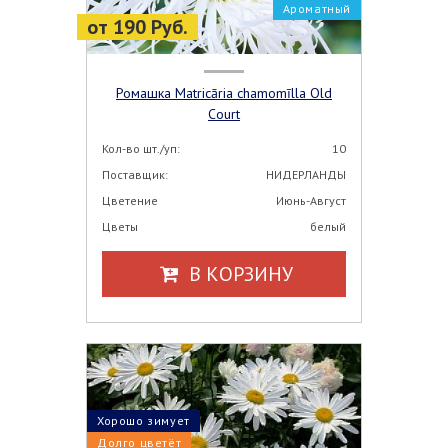
Ароматный
от 190 Руб.
Ромашка Matricāria chamomīlla Old
Court
Кол-во шт./уп:
10
Поставщик:
НИДЕРЛАНДЫ
Цветение
Июнь-Август
Цветы
белый
В КОРЗИНУ
Хорошо зимует
Долго цветёт