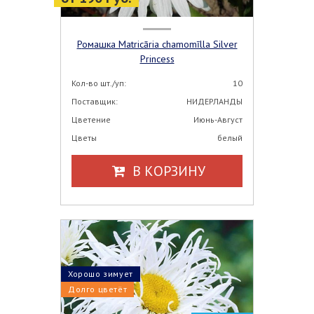
Ромашка Matricāria chamomīlla Silver
Princess
Кол-во шт./уп:
10
Поставщик:
НИДЕРЛАНДЫ
Цветение
Июнь-Август
Цветы
белый
В КОРЗИНУ
Хорошо зимует
Долго цветёт