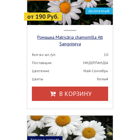
Ароматный
от 190 Руб.
Ромашка Matricāria chamomīlla Att
Sangvineya
Кол-во шт./уп:
10
Поставщик:
НИДЕРЛАНДЫ
Цветение
Май-Сентябрь
Цветы
белый
В КОРЗИНУ
Хорошо зимует