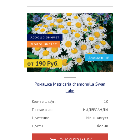
Хорошо зимует
Долго цветёт
Ароматный
от 190 Руб.
Ромашка Matricāria chamomīlla Swan
Lake
Кол-во шт./уп:
10
Поставщик:
НИДЕРЛАНДЫ
Цветение
Июнь-Август
Цветы
белый