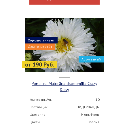
Хорошо зимует
Долго цветёт
Ароматный
от 190 Руб.
Ромашка Matricāria chamomīlla Crazy
Daisy
Кол-во шт./уп:
10
Поставщик:
НИДЕРЛАНДЫ
Цветение
Июнь-Июль
Цветы
белый