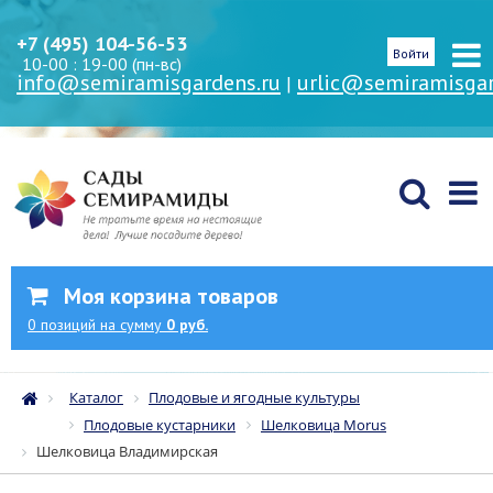
+7 (495) 104-56-53
Войти
10-00 : 19-00 (пн-вс)
info@semiramisgardens.ru
urlic@semiramisgar
|
Моя корзина товаров
0
позиций
на сумму
0 руб.
Каталог
Плодовые и ягодные культуры
Плодовые кустарники
Шелковица Morus
Шелковица Владимирская