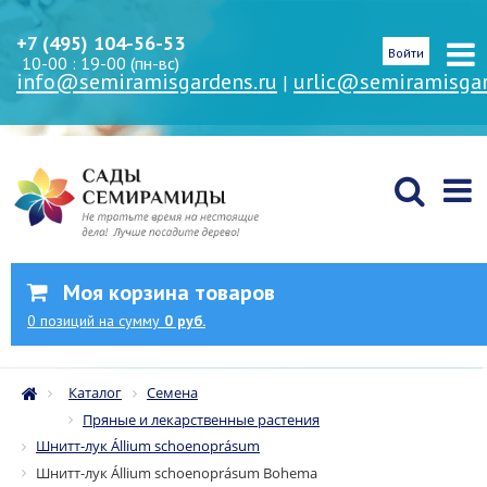
+7 (495) 104-56-53
Войти
10-00 : 19-00 (пн-вс)
info@semiramisgardens.ru
urlic@semiramisgar
|
Моя корзина товаров
0
позиций
на сумму
0 руб.
Каталог
Семена
Пряные и лекарственные растения
Шнитт-лук Állium schoenoprásum
Шнитт-лук Állium schoenoprásum Bohema