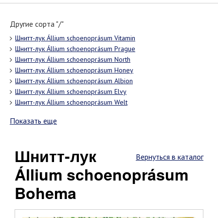
Другие сорта "/"
Шнитт-лук Állium schoenoprásum Vitamin
Шнитт-лук Állium schoenoprásum Prague
Шнитт-лук Állium schoenoprásum North
Шнитт-лук Állium schoenoprásum Honey
Шнитт-лук Állium schoenoprásum Albion
Шнитт-лук Állium schoenoprásum Elvy
Шнитт-лук Állium schoenoprásum Welt
Показать еще
Шнитт-лук
Вернуться в каталог
Állium schoenoprásum
Bohema