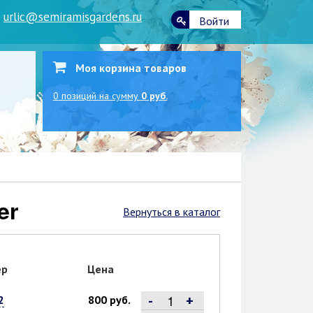
|
urlic@semiramisgardens.ru
Войти
Моя корзина товаров
0
позиций
на сумму
0 руб.
er
Вернуться в каталог
ер
Цена
-
+
2
800 руб.