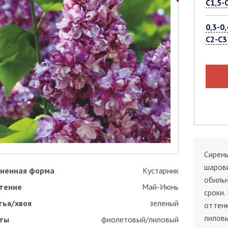
С1,5-
0,3-0,
С2-С3
Сирень
шарови
ненная форма
Кустарник
обильн
тение
Май-Июнь
сроки.
тья/хвоя
зеленый
оттенк
лиловы
ты
фиолетовый/лиловый