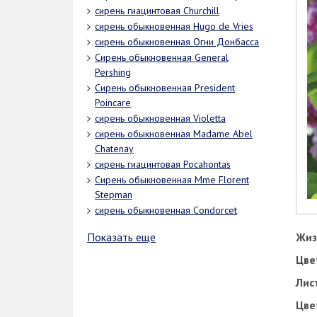
сирень гиацинтовая Churchill
сирень обыкновенная Hugo de Vries
сирень обыкновенная Огни Донбасса
Сирень обыкновенная General
Pershing
Сирень обыкновенная President
Poincare
сирень обыкновенная Violetta
сирень обыкновенная Madame Abel
Chatenay
сирень гиацинтовая Pocahontas
Сирень обыкновенная Mme Florent
Stepman
сирень обыкновенная Condorcet
Жиз
Показать еще
Цве
Лис
Цве