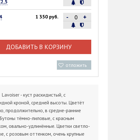
С2,5
-
+
4
1 350 руб.
ДОБАВИТЬ В КОРЗИНУ
отложить
 Lavoiser - куст раскидистый, с
дной кроной, средней высоты. Цветёт
о, продолжительно, в средне-ранние
 Бутоны тёмно-лиловые, с красным
ом, овально-удлинённые. Цветки светло-
е, с розовым оттенком, очень крупные