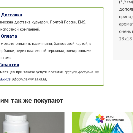
(3,5см
дополн
Доставка
припод
зможна доставка курьером, Почтой России, EMS,
аромат
анспортной компанией.
очень 
Оплата
23х18 
 можете оплатить наличными, банковской картой, в
ербанке, через платежный терминал, электронными
ньгами.
Гарантия
 месяцев при заказе услуги посадки
(услуга доступна на
ранице
оформления заказа)
тим так же покупают