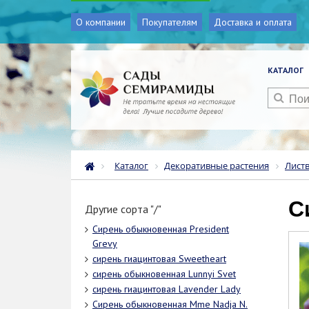
О компании
Покупателям
Доставка и оплата
КАТАЛОГ
Каталог
Декоративные растения
Лист
Другие сорта "/"
Сирень обыкновенная President
Grevy
сирень гиацинтовая Sweetheart
сирень обыкновенная Lunnyi Svet
сирень гиацинтовая Lavender Lady
Сирень обыкновенная Mme Nadja N.