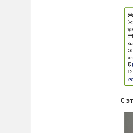
Во
тр
Вы
Сб
де
12
ст
С э