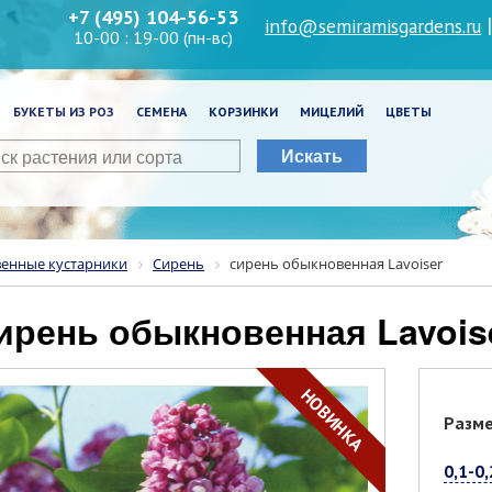
+7 (495) 104-56-53
info@semiramisgardens.ru
10-00 : 19-00 (пн-вс)
БУКЕТЫ ИЗ РОЗ
СЕМЕНА
КОРЗИНКИ
МИЦЕЛИЙ
ЦВЕТЫ
Искать
венные кустарники
Сирень
сирень обыкновенная Lavoiser
сирень обыкновенная Lavois
НОВИНКА
Разм
0,1-0,