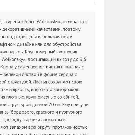
ы сирени «Prince Wolkonsky», отличаются
о декоративными качествами, поэтому
но подходит для использования в
афтном дизайне или для обустройства
ких парков. Крупномерный кустарник
e Wolkonsky», достигающий высоту до 3,5
 Крона у саженцев ветвистая и пышная с
– зеленой листвой в форме сердца с
вой структурой. Листья сохраняют свою
ть» и яркость, вплоть до заморозков.
ия плотные, крупномерные со сбитой,
ой структурой длиной 20 см. Ему присущи
ансы бордового, красного и пурпурного
. Цветя, кустарники ароматны и
яют запахом всю округу, протяженностью
олько метров. Этот период продолжается