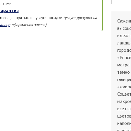
ньгами.
Гарантия
 месяцев при заказе услуги посадки
(услуга доступна на
Саженц
ранице
оформления заказа)
высок
идеаль
ландш
городс
«Princ
метра.
темно 
глянце
«живос
Соцвет
махров
все ню
цветов
наполн
в неск