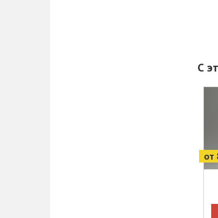
С э
от 