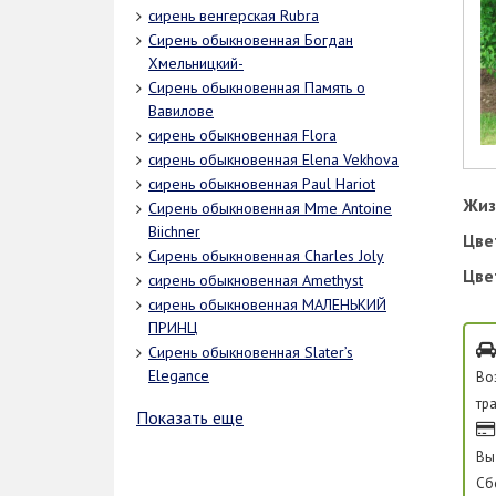
сирень венгерская Rubra
Сирень обыкновенная Богдан
Хмельницкий-
Сирень обыкновенная Память о
Вавилове
сирень обыкновенная Flora
сирень обыкновенная Elena Vekhova
сирень обыкновенная Paul Hariot
Жиз
Сирень обыкновенная Mme Antoine
Biichner
Цве
Сирень обыкновенная Charles Joly
Цве
сирень обыкновенная Amethyst
сирень обыкновенная МАЛЕНЬКИЙ
ПРИНЦ
Сирень обыкновенная Slater’s
Elegance
Во
тр
Показать еще
Вы
Сб