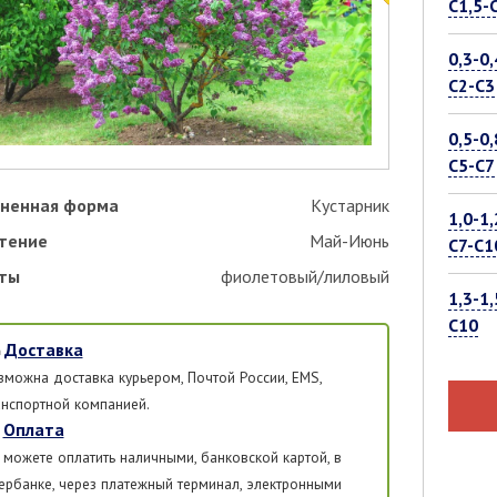
С1,5-
0,3-0,
С2-С3
0,5-0,
С5-С7
ненная форма
Кустарник
1,0-1,
тение
Май-Июнь
С7-С1
ты
фиолетовый/лиловый
1,3-1,
С10
Доставка
зможна доставка курьером, Почтой России, EMS,
анспортной компанией.
Оплата
 можете оплатить наличными, банковской картой, в
ербанке, через платежный терминал, электронными