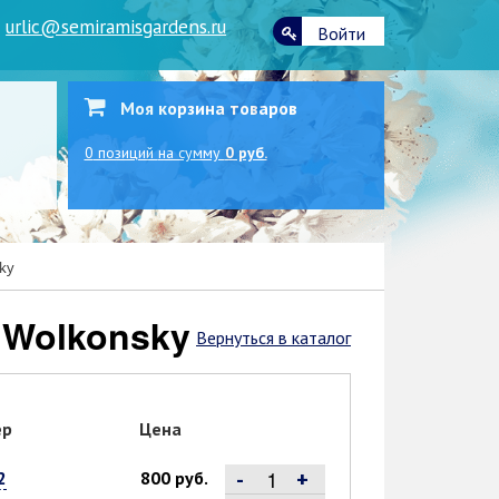
|
urlic@semiramisgardens.ru
Войти
Моя корзина товаров
0
позиций
на сумму
0 руб.
ky
 Wolkonsky
Вернуться в каталог
ер
Цена
-
+
2
800 руб.