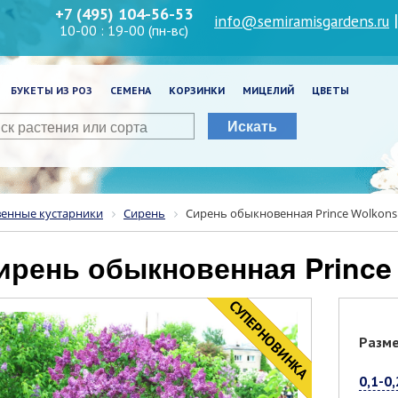
+7 (495) 104-56-53
info@semiramisgardens.ru
10-00 : 19-00 (пн-вс)
БУКЕТЫ ИЗ РОЗ
СЕМЕНА
КОРЗИНКИ
МИЦЕЛИЙ
ЦВЕТЫ
Искать
венные кустарники
Сирень
Сирень обыкновенная Prince Wolkons
Сирень обыкновенная Prince
CУПЕРНОВИНКА
НОВИНКА
Разм
0,1-0,