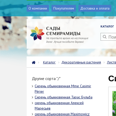
О компании
Покупателям
Доставка и оплата
КАТАЛОГ
Каталог
Декоративные растения
Лист
Другие сорта "/"
Сирень обыкновенная Mme Casimir
Рёrier
Сирень обыкновенная Тарас Бульба
сирень обыкновенная Алексей
Маресьев
сирень обыкновенная Maximowicz