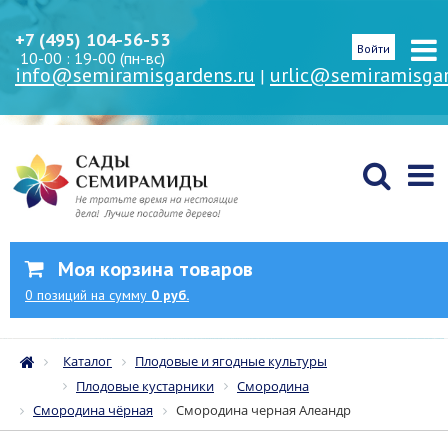
+7 (495) 104-56-53
Войти
10-00 : 19-00 (пн-вс)
info@semiramisgardens.ru
urlic@semiramisgar
|
Моя корзина товаров
0
позиций
на сумму
0 руб.
Каталог
Плодовые и ягодные культуры
Плодовые кустарники
Смородина
Смородина чёрная
Смородина черная Алеандр