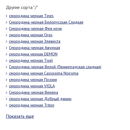
Другие сорта "/"
смородина черная Tines
Смородина черная Белорусская Сладкая
Смородина черная Фея ночи
смородина черная Ores
смородина черная Элевеста
Смородина черная Ажурная
смородина черная DEMON
смородина черная Tisel
Смородина черная Велой (Ленинградская сладкая)
смородина черная Cassissima Noiroma
смородина черная Поэзия
смородина черная VIOLA
Смородина черная Венера
смородина черная Добрый джинн
смородина черная Triton
Показать еще