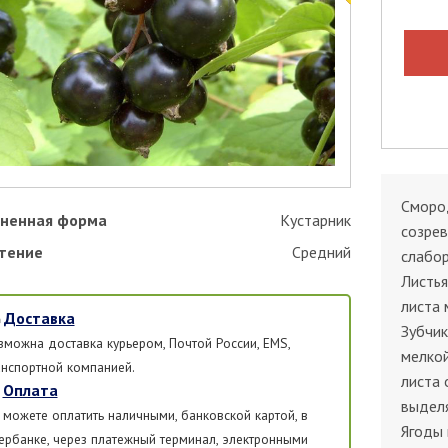
Смород
ненная форма
Кустарник
созрев
тение
Средний
слабор
Листья
листа 
Доставка
Зубчик
зможна доставка курьером, Почтой России, EMS,
мелкой
анспортной компанией.
листа 
Оплата
выделя
 можете оплатить наличными, банковской картой, в
Ягоды 
ербанке, через платежный терминал, электронными