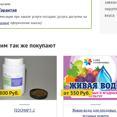
завязи
ньгами.
округл
Гарантия
вкуса.
 месяцев при заказе услуги посадки
(услуга доступна на
ранице
оформления заказа)
тим так же покупают
800 Руб.
от 550 Руб.
ГЕОСМАРТ-2
Живая вода для плодовых и
ягодных культур