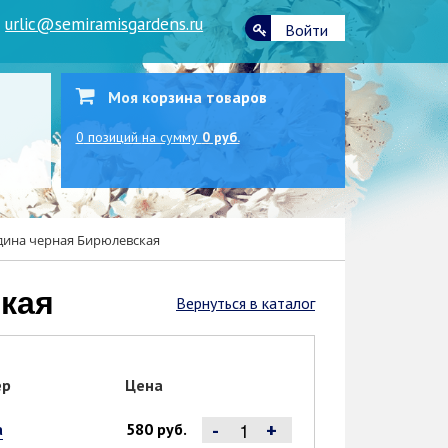
|
urlic@semiramisgardens.ru
Войти
Моя корзина товаров
0
позиций
на сумму
0 руб.
ина черная Бирюлевская
кая
Вернуться в каталог
ер
Цена
-
+
а
580 руб.