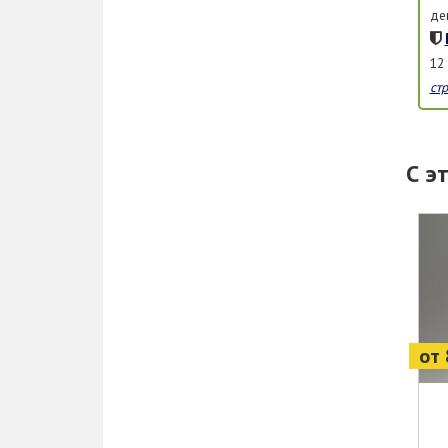
де
12
ст
С э
от 