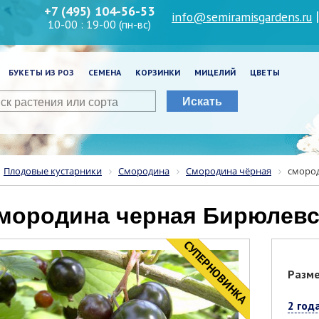
+7 (495) 104-56-53
info@semiramisgardens.ru
10-00 : 19-00 (пн-вс)
БУКЕТЫ ИЗ РОЗ
СЕМЕНА
КОРЗИНКИ
МИЦЕЛИЙ
ЦВЕТЫ
Искать
Плодовые кустарники
Смородина
Смородина чёрная
смород
смородина черная Бирюлевс
CУПЕРНОВИНКА
НОВИНКА
Разм
2 год