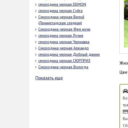
смородина черная DEMON
смородина черная Суйга
Смородина черная Велой
(Ленинградская сладкая)
Смородина черная Фея ночи
смородина черная Лучия
смородина черная Чернавка
Смородина черная Алеандр
смородина черная Добрый джинн
смородина черная СЮРПРИЗ
Жиз
Смородина черная Вологда
Цве
Показать еще
Во
тр
Вы
Сб