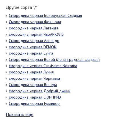
Другие сорта "/"
Смородина черная Белорусская Сладкая
Смородина черная Фея ночи
смородина черная Легенда
смородина черная ЧЕБАРКУЛЬ
Смородина черная Алеандр
смородина черная DEMON
смородина черная Суйга
Смородина черная Велой (Ленинградская сладкая)
смородина черная Cassissima Noiroma
смородина черная Лучия
смородина черная Чернавка
Смородина черная Венера
смородина черная Добрый джинн
смородина черная СЮРПРИЗ
Смородина черная Гулливер
Показать еще