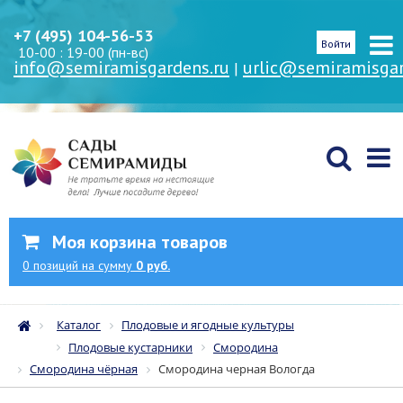
+7 (495) 104-56-53
Войти
10-00 : 19-00 (пн-вс)
info@semiramisgardens.ru
urlic@semiramisgar
|
Моя корзина товаров
0
позиций
на сумму
0 руб.
Каталог
Плодовые и ягодные культуры
Плодовые кустарники
Смородина
Смородина чёрная
Смородина черная Вологда