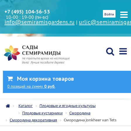
+7 (495) 104-56-53
Войти
10-00 : 19-00 (пн-вс)
info@semiramisgardens.ru
urlic@semiramisgar
|
Моя корзина товаров
0
позиций
на сумму
0 руб.
Каталог
Плодовые и ягодные культуры
Плодовые кустарники
Смородина
Смородина декоративная
Смородина Jonkheer van Tets