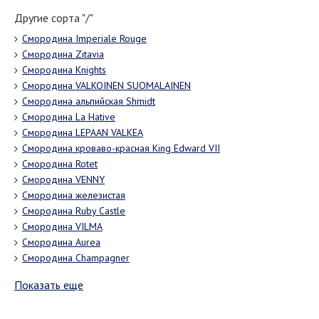
Другие сорта "/"
Смородина Imperialе Rouge
Смородина Zitavia
Смородина Knights
Смородина VALKOINEN SUOMALAINEN
Смородина альпийская Shmidt
Смородина La Hative
Смородина LEPAAN VALKEA
Смородина кроваво-красная King Edward VII
Смородина Rotet
Смородина VENNY
Смородина железистая
Смородина Ruby Castle
Смородина VILMA
Смородина Aurea
Смородина Champagner
Показать еще