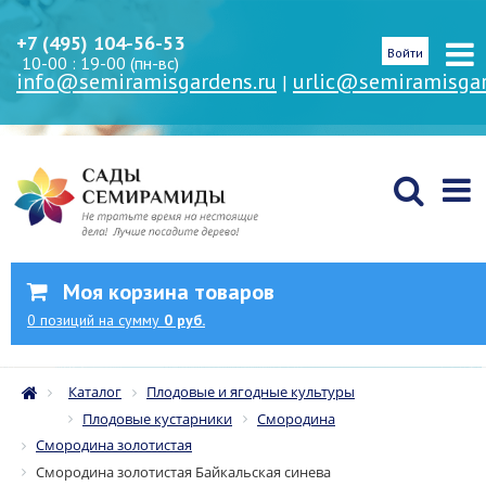
+7 (495) 104-56-53
Войти
10-00 : 19-00 (пн-вс)
info@semiramisgardens.ru
urlic@semiramisgar
|
Моя корзина товаров
0
позиций
на сумму
0 руб.
Каталог
Плодовые и ягодные культуры
Плодовые кустарники
Смородина
Смородина золотистая
Смородина золотистая Байкальская синева