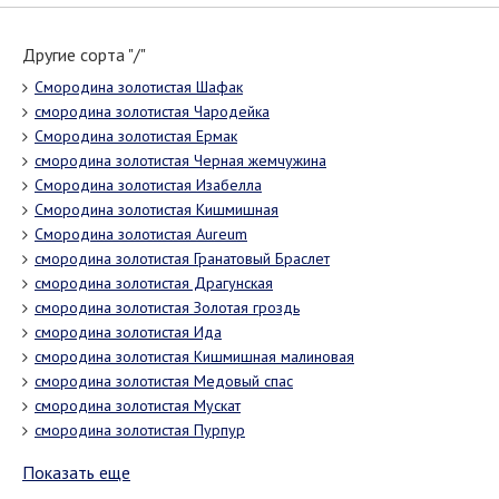
Другие сорта "/"
Смородина золотистая Шафак
смородина золотистая Чародейка
Смородина золотистая Ермак
смородина золотистая Черная жемчужина
Смородина золотистая Изабелла
Смородина золотистая Кишмишная
Смородина золотистая Aureum
смородина золотистая Гранатовый Браслет
смородина золотистая Драгунская
смородина золотистая Золотая гроздь
смородина золотистая Ида
смородина золотистая Кишмишная малиновая
смородина золотистая Медовый спас
смородина золотистая Мускат
смородина золотистая Пурпур
Показать еще