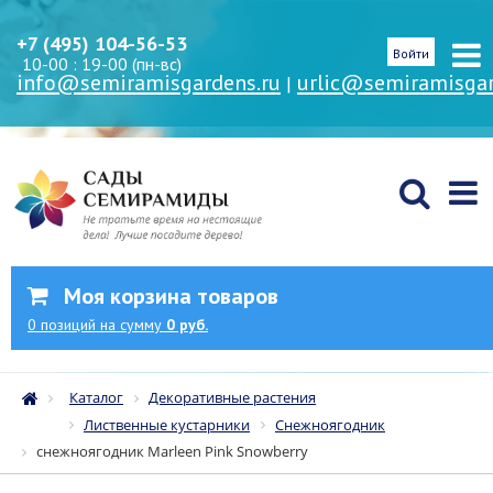
+7 (495) 104-56-53
Войти
10-00 : 19-00 (пн-вс)
info@semiramisgardens.ru
urlic@semiramisgar
|
Моя корзина товаров
0
позиций
на сумму
0 руб.
Каталог
Декоративные растения
Лиственные кустарники
Снежноягодник
снежноягодник Marleen Pink Snowberry