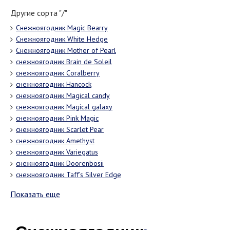
Другие сорта "/"
Снежноягодник Magic Bearry
Снежноягодник White Hedge
Снежноягодник Mother of Pearl
снежноягодник Brain de Soleil
снежноягодник Coralberry
снежноягодник Hancock
снежноягодник Magical candy
снежноягодник Magical galaxy
снежноягодник Pink Magic
снежноягодник Scarlet Pear
снежноягодник Amethyst
снежноягодник Variegatus
снежноягодник Doorenbosii
снежноягодник Taff’s Silver Edge
Показать еще