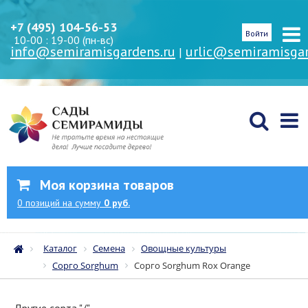
+7 (495) 104-56-53
Войти
10-00 : 19-00 (пн-вс)
info@semiramisgardens.ru
urlic@semiramisgar
|
Моя корзина товаров
0
позиций
на сумму
0 руб.
Каталог
Семена
Овощные культуры
Сорго Sorghum
Сорго Sorghum Rox Orange