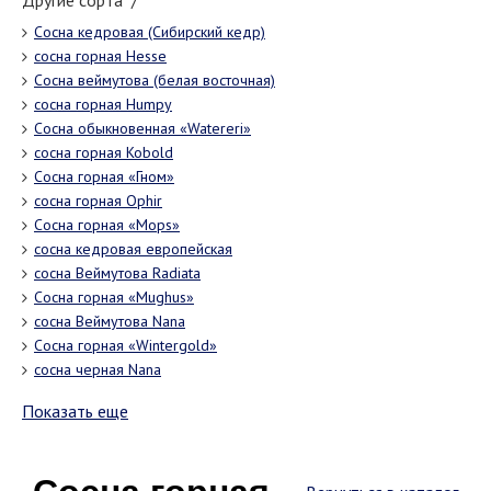
Другие сорта "/"
Сосна кедровая (Сибирский кедр)
сосна горная Hesse
Сосна веймутова (белая восточная)
сосна горная Humpy
Сосна обыкновенная «Watereri»
сосна горная Kobold
Сосна горная «Гном»
сосна горная Ophir
Сосна горная «Mops»
сосна кедровая европейская
сосна Веймутова Radiata
Сосна горная «Mughus»
сосна Веймутова Nana
Сосна горная «Wintergold»
сосна черная Nana
Показать еще
сосна горная