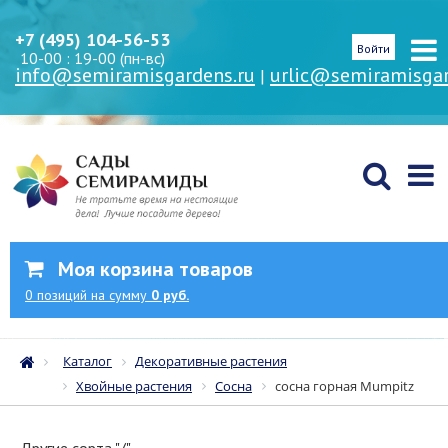
+7 (495) 104-56-53
Войти
10-00 : 19-00 (пн-вс)
info@semiramisgardens.ru
urlic@semiramisgar
|
Моя корзина товаров
0
позиций
на сумму
0 руб.
Каталог
Декоративные растения
Хвойные растения
Сосна
сосна горная Mumpitz