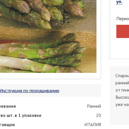
уп.
Перио
Спаржа
ранний
оттенк
Инструкция по проращиванию
Высока
уже на
ревание
Ранний
во шт. в 1 упаковке
20
тавщик
ИТАЛИЯ