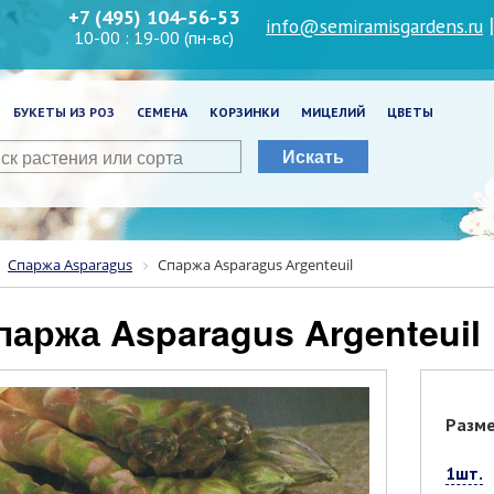
+7 (495) 104-56-53
info@semiramisgardens.ru
10-00 : 19-00 (пн-вс)
БУКЕТЫ ИЗ РОЗ
СЕМЕНА
КОРЗИНКИ
МИЦЕЛИЙ
ЦВЕТЫ
Искать
Спаржа Asparagus
Спаржа Asparagus Argenteuil
Спаржа Asparagus Argenteuil
Разм
1шт.