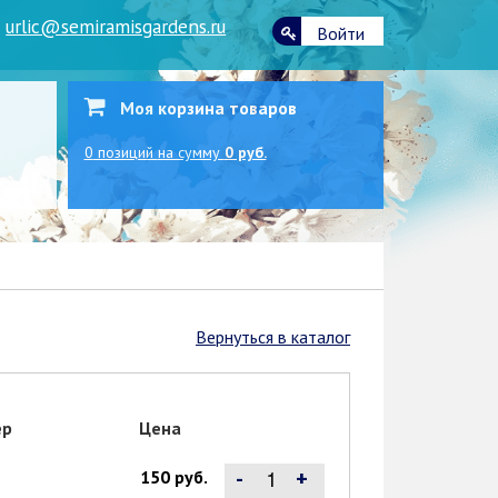
|
urlic@semiramisgardens.ru
Войти
Моя корзина товаров
0
позиций
на сумму
0 руб.
Вернуться в каталог
ер
Цена
-
+
150 руб.