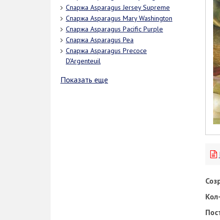
Спаржа Asparagus Jersey Supreme
Спаржа Asparagus Mary Washington
Спаржа Asparagus Pacific Purple
Спаржа Asparagus Pea
Спаржа Asparagus Precoce
D'Argenteuil
Показать еще
Соз
Кол-
Пос