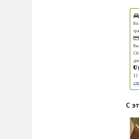
Во
тр
Вы
Сб
де
12
ст
С э