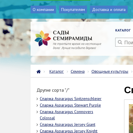
О компании
Покупателям
Доставка и оплата
КАТАЛОГ
Каталог
Семена
Овощные культуры
Другие сорта "/"
Спаржа Asparagus Spitzenschleier
Спаржа Asparagus Stewart Purple
Спаржа Asparagus Connovers
Colossal
Спаржа Asparagus Jersey Giant
Спаржа Asparagus Jersey Knight