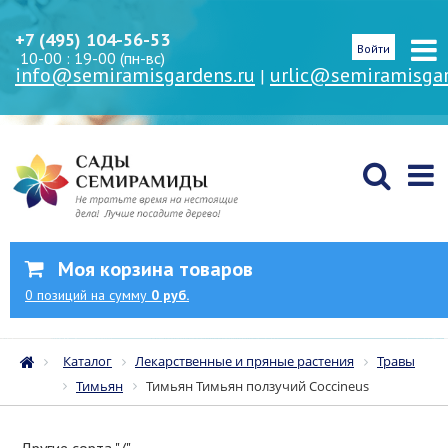
+7 (495) 104-56-53
Войти
10-00 : 19-00 (пн-вс)
info@semiramisgardens.ru
urlic@semiramisgar
|
Моя корзина товаров
0
позиций
на сумму
0 руб.
Каталог
Лекарственные и пряные растения
Травы
Тимьян
Тимьян Тимьян ползучий Coccineus