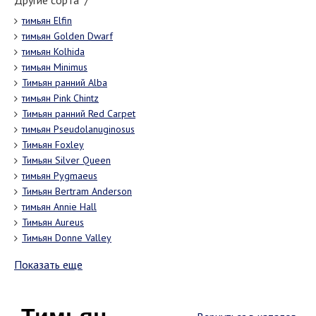
Другие сорта "/"
тимьян Elfin
тимьян Golden Dwarf
тимьян Kolhida
тимьян Minimus
Тимьян ранний Alba
тимьян Pink Chintz
Тимьян ранний Red Carpet
тимьян Pseudolanuginosus
Тимьян Foxley
Тимьян Silver Queen
тимьян Pygmaeus
Тимьян Bertram Anderson
тимьян Annie Hall
Тимьян Aureus
Тимьян Donne Valley
Показать еще
Тимьян