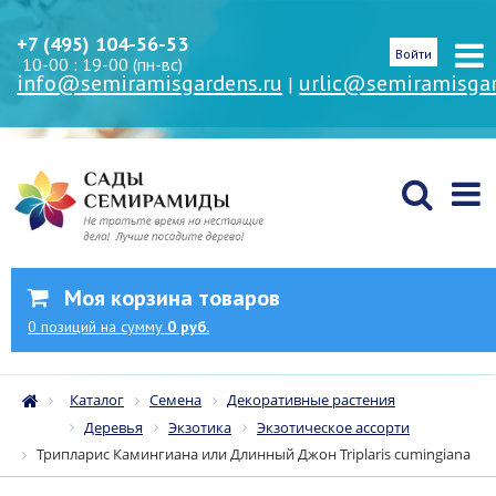
+7 (495) 104-56-53
Войти
10-00 : 19-00 (пн-вс)
info@semiramisgardens.ru
urlic@semiramisgar
|
Моя корзина товаров
0
позиций
на сумму
0 руб.
Каталог
Семена
Декоративные растения
Деревья
Экзотика
Экзотическое ассорти
Трипларис Камингиана или Длинный Джон Triplaris cumingiana