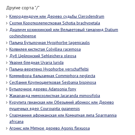
Другие сорта "/"
Клеродендрум или Дерево судьбы Clerodendrum
Схотия Коротколепестковая Schotia brachypetala
Диалиум кохинхинский или Вельветовый тамаринд Dialium
cochinchinense
Пальма Бутылочная Hyophorbe lagenicaulis
Колвилея кистистая Colvillea racemosa
Дуб Цейлонский Sehleichera oleosa
Увария бледная Uvaria lurida
Пальма-веретено Hyophorbe verschaffeltii
Коммифора бальзамная Commiphora neglecta
Сесбания Крупноцветковая Sesbania bispinosa
Бутылочное дерево Adansonia fony
Жакаранда мимозолистная Jacaranda mimosifolia
Курупита гвианская или Обезьяний абрикос или Дерево
пушечных ядер Couroupita guianensis
Спарманния африканская или Комнатная липа Sparmannia
africana
Агонис или Мятное дерево Agonis flexuosa