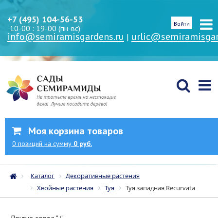
+7 (495) 104-56-53
Войти
10-00 : 19-00 (пн-вс)
info@semiramisgardens.ru
urlic@semiramisgar
|
Моя корзина товаров
0
позиций
на сумму
0 руб.
Каталог
Декоративные растения
Хвойные растения
Туя
Туя западная Recurvata