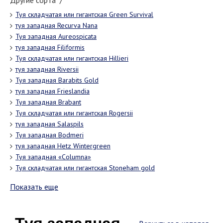
Другие сорта "/"
Туя складчатая или гигантская Grееn Survival
туя западная Recurva Nana
Туя западная Aureospicata
туя западная Filiformis
Туя складчатая или гигантская Hillieri
туя западная Riversii
Туя западная Barabits Gold
туя западная Frieslandia
Туя западная Brabant
Туя складчатая или гигантская Rogersii
туя западная Salaspils
Туя западная Bodmeri
туя западная Hetz Wintergreen
Туя западная «Columna»
Туя складчатая или гигантская Stoneham gold
Показать еще
Туя западная