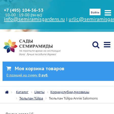
+7 (495) 104-56-53
Войти
10-00 : 19-00 (пн-вс)
info@semiramisgardens.ru
urlic@semiramisgar
|
Моя корзина товаров
0
позиций
на сумму
0 руб.
Каталог
Цветы
Корни,клубни,луковицы
Тюльпан Túlipa
Тюльпан Túlipa Annie Salomons