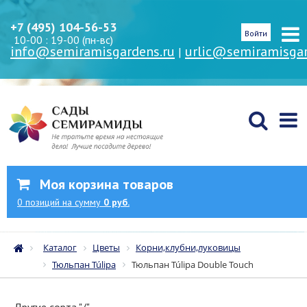
+7 (495) 104-56-53
Войти
10-00 : 19-00 (пн-вс)
info@semiramisgardens.ru
urlic@semiramisgar
|
Моя корзина товаров
0
позиций
на сумму
0 руб.
Каталог
Цветы
Корни,клубни,луковицы
Тюльпан Túlipa
Тюльпан Túlipa Double Touch