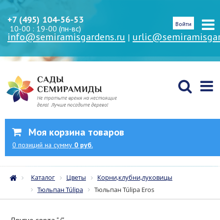
+7 (495) 104-56-53
Войти
10-00 : 19-00 (пн-вс)
info@semiramisgardens.ru
urlic@semiramisgar
|
Моя корзина товаров
0
позиций
на сумму
0 руб.
Каталог
Цветы
Корни,клубни,луковицы
Тюльпан Túlipa
Тюльпан Túlipa Eros