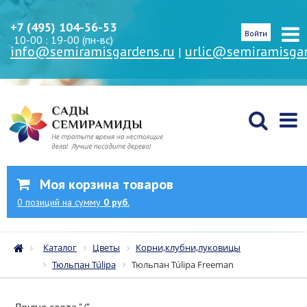
+7 (495) 104-56-53
Войти
10-00 : 19-00 (пн-вс)
info@semiramisgardens.ru
urlic@semiramisgar
|
Моя корзина товаров
0
позиций
на сумму
0 руб.
Каталог
Цветы
Корни,клубни,луковицы
Тюльпан Túlipa
Тюльпан Túlipa Freeman