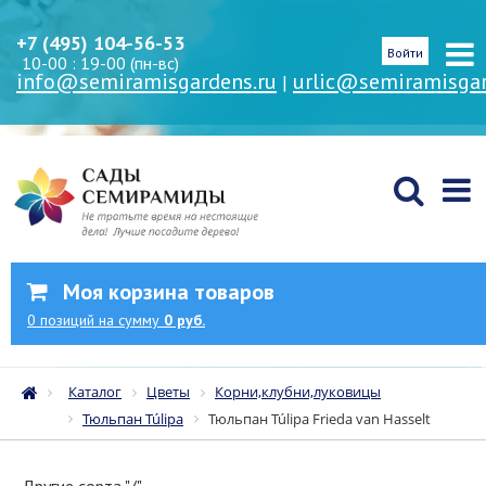
+7 (495) 104-56-53
Войти
10-00 : 19-00 (пн-вс)
info@semiramisgardens.ru
urlic@semiramisgar
|
Моя корзина товаров
0
позиций
на сумму
0 руб.
Каталог
Цветы
Корни,клубни,луковицы
Тюльпан Túlipa
Тюльпан Túlipa Frieda van Hasselt