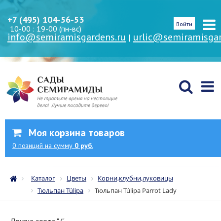
+7 (495) 104-56-53
Войти
10-00 : 19-00 (пн-вс)
info@semiramisgardens.ru
urlic@semiramisgar
|
Моя корзина товаров
0
позиций
на сумму
0 руб.
Каталог
Цветы
Корни,клубни,луковицы
Тюльпан Túlipa
Тюльпан Túlipa Parrot Lady