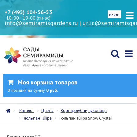
+7 (495) 104-56-53
Войти
10-00 : 19-00 (пн-вс)
info@semiramisgardens.ru
urlic@semiramisgar
|
Моя корзина товаров
0
позиций
на сумму
0 руб.
Каталог
Цветы
Корни,клубни,луковицы
Тюльпан Túlipa
Тюльпан Túlipa Snow Crystal