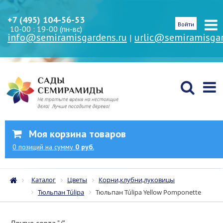
+7 (495) 104-56-53
Войти
10-00 : 19-00 (пн-вс)
info@semiramisgardens.ru
urlic@semiramisgar
|
Моя корзина товаров
0
позиций
на сумму
0 руб.
Каталог
Цветы
Корни,клубни,луковицы
Тюльпан Túlipa
Тюльпан Túlipa Yellow Pomponette