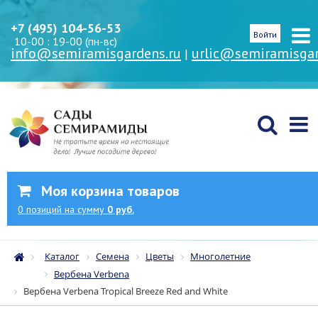
+7 (495) 104-56-53
Войти
10-00 : 19-00 (пн-вс)
info@semiramisgardens.ru
urlic@semiramisgar
|
Моя корзина товаров
0
позиций
на сумму
0 руб.
Каталог
Семена
Цветы
Многолетние
Вербена Verbena
Вербена Verbena Tropical Breeze Red and White