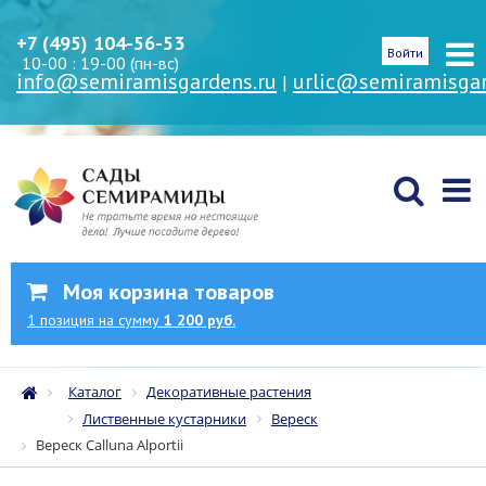
+7 (495) 104-56-53
Войти
10-00 : 19-00 (пн-вс)
info@semiramisgardens.ru
urlic@semiramisgar
|
Моя корзина товаров
1
позиция
на сумму
1 200 руб.
Каталог
Декоративные растения
Лиственные кустарники
Вереск
Вереск Calluna Alportii