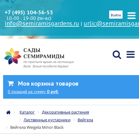
+7 (495) 104-56-53
Войти
10-00 : 19-00 (пн-вс)
info@semiramisgardens.ru
urlic@semiramisgar
|
Моя корзина товаров
0
позиций
на сумму
0 руб.
Каталог
Декоративные растения
Лиственные кустарники
Вейгела
Вейгела Weigela Minor Black