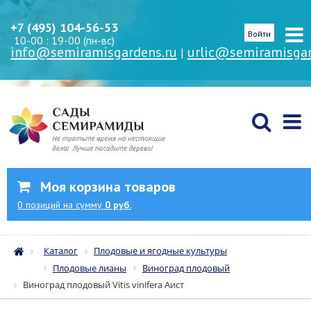
+7 (495) 104-56-53
Войти
10-00 : 19-00 (пн-вс)
info@semiramisgardens.ru
urlic@semiramisgar
|
Моя корзина товаров
0
позиций
на сумму
0 руб.
Каталог
Плодовые и ягодные культуры
Плодовые лианы
Виноград плодовый
Виноград плодовый Vitis vinifera Аист