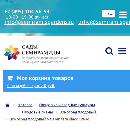
+7 (495) 104-56-53
Войти
10-00 : 19-00 (пн-вс)
info@semiramisgardens.ru
urlic@semiramisgar
|
Моя корзина товаров
0
позиций
на сумму
0 руб.
Каталог
Плодовые и ягодные культуры
Плодовые лианы
Виноград плодовый
Виноград плодовый Vitis vinifera Black Grand