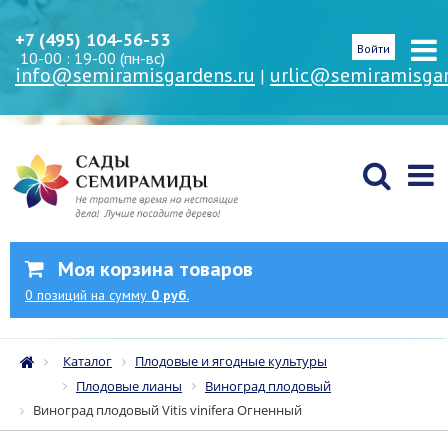
+7 (495) 104-56-53
Войти
10-00 : 19-00 (пн-вс)
info@semiramisgardens.ru
urlic@semiramisgar
|
Моя корзина товаров
0
позиций
на сумму
0 руб.
Каталог
Плодовые и ягодные культуры
Плодовые лианы
Виноград плодовый
Виноград плодовый Vitis vinifera Огненный