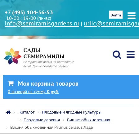
+7 (495) 104-56-53
Войти
10-00 : 19-00 (пн-вс)
info@semiramisgardens.ru
urlic@semiramisgar
|
Моя корзина товаров
0
позиций
на сумму
0 руб.
Каталог
Плодовые и ягодные культуры
Плодовые деревья
Вишня обыкновенная
Вишня обыкновенная Prúnus cérasus Лада