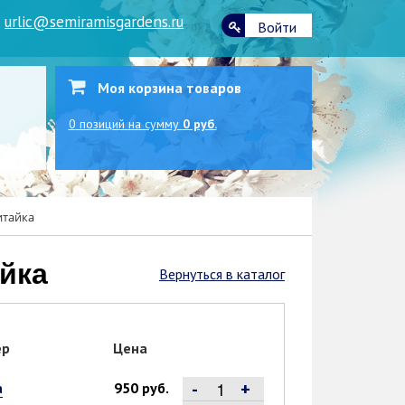
|
urlic@semiramisgardens.ru
Войти
Моя корзина товаров
0
позиций
на сумму
0 руб.
итайка
йка
Вернуться в каталог
ер
Цена
-
+
а
950 руб.