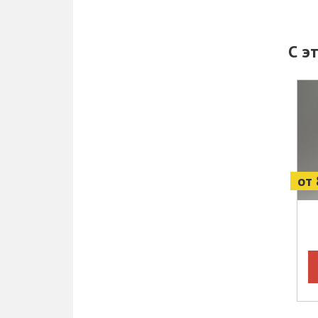
С э
от 