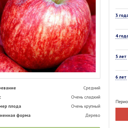
3 год
4 год
5 лет
6 лет
ревание
Средний
с
Очень сладкий
Перио
мер плода
Очень крупный
ненная форма
Дерево