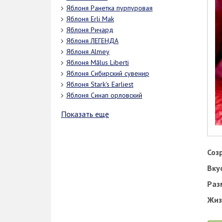
Яблоня Ранетка пурпуровая
Яблоня Erli Mak
Яблоня Ричард
Яблоня ЛЕГЕНДА
Яблоня Almey
Яблоня Mālus Liberti
Яблоня Сибирский сувенир
Яблоня Stark's Earliest
Яблоня Синап орловский
Показать еще
Соз
Вку
Раз
Жиз