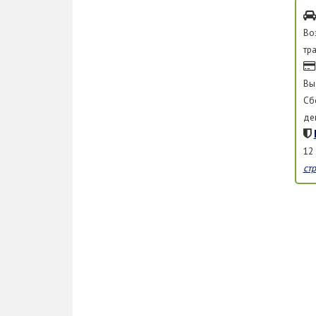
Во
тр
Вы
Сб
де
12
ст