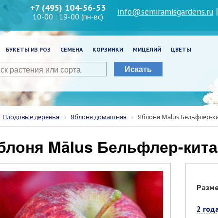
+7 (495) 104-56-53
info@semiramisgardens.ru
10-00 : 19-00 (пн-вс)
БУКЕТЫ ИЗ РОЗ
СЕМЕНА
КОРЗИНКИ
МИЦЕЛИЙ
ЦВЕТЫ
Искать
Плодовые деревья
Яблоня домашняя
Яблоня Mālus Бельфлер-к
Яблоня Mālus Бельфлер-кита
Разм
2 год