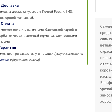
Доставка
зможна доставка курьером, Почтой России, EMS,
анспортной компанией.
Оплата
Сажен
 можете оплатить наличными, банковской картой, в
предна
ербанке, через платежный терминал, электронными
сильно
ньгами.
ветвям
Гарантия
окраса
 месяцев при заказе услуги посадки
(услуга доступна на
овальн
ранице
оформления заказа)
оттенк
коротк
насыщ
Бельфл
урожа
зимост
хорошо